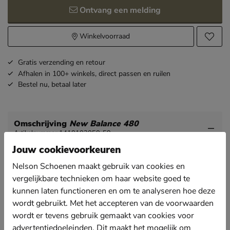
Ontvang een melding
Winkelvoorraad
Gratis
verzending en retour
Afhalen in 100+ winkels,
direct passen en ruilen
Bestel nu,
betaal later
Omschrijving
New Balance 480
Artikelnummer 1410102050-59
Jouw cookievoorkeuren
New Balance 480 jongens sneakers
Nelson Schoenen maakt gebruik van cookies en
Deze leuke sneakers in retro-stijl worden zeker weten
vergelijkbare technieken om haar website goed te
jouw favoriet!
kunnen laten functioneren en om te analyseren hoe deze
Uitgevoerd in leer en imitatieleer met perforatie op de
wordt gebruikt. Met het accepteren van de voorwaarden
neus. Zo kan de warmte makkelijk weggevoerd
wordt er tevens gebruik gemaakt van cookies voor
worden uit de schoen.
advertentiedoeleinden. Dit maakt het mogelijk om