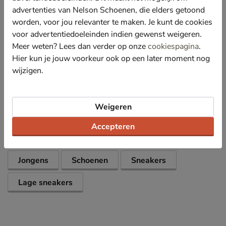
Gevoerd met zacht textiel en voorzien van wattering
advertenties van Nelson Schoenen, die elders getoond
in de hielkap en enkelkraag voor meer comfort.
worden, voor jou relevanter te maken. Je kunt de cookies
Bevat een foam voetbed met textielen bekleding die
voor advertentiedoeleinden indien gewenst weigeren.
voor een fijne demping zorgt tijdens het lopen.
Meer weten? Lees dan verder op onze
cookiespagina
.
Afgewerkt met een gripvaste rubberen loopzool.
Hier kun je jouw voorkeur ook op een later moment nog
wijzigen.
Specificaties
Weigeren
Over New Balance
Accepteren
Bekijk meer
Jongens
Schoenen
Sneakers
Lage sneakers