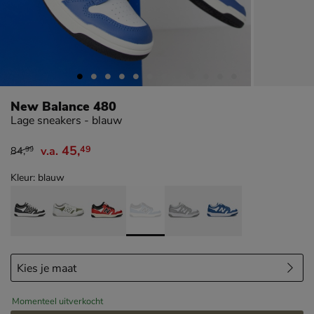
New Balance 480
Lage sneakers - blauw
45
,
49
84
,
v.a.
99
van € 84,99 vanaf € 45,49
Kleur: blauw
Momenteel uitverkocht