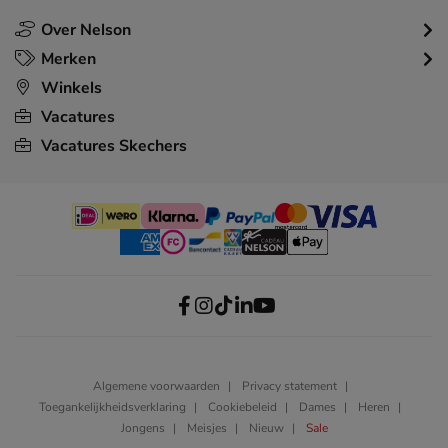
Over Nelson
Merken
Winkels
Vacatures
Vacatures Skechers
Algemene voorwaarden
Privacy statement
Toegankelijkheidsverklaring
Cookiebeleid
Dames
Heren
Jongens
Meisjes
Nieuw
Sale