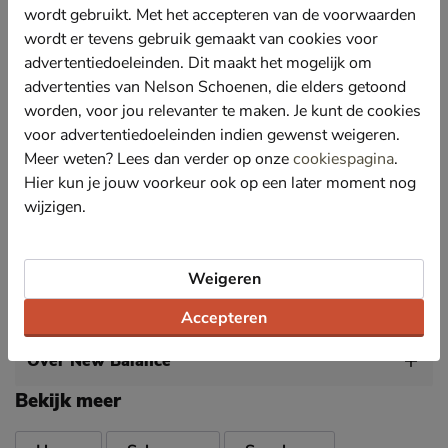
Gevoerd met textiel en voorzien van een gewatteerde
wordt gebruikt. Met het accepteren van de voorwaarden
hielkap voor meer comfort. Daarnaast zorgt het
wordt er tevens gebruik gemaakt van cookies voor
textiel voor een betere vochtopname.
advertentiedoeleinden. Dit maakt het mogelijk om
Bevat een dempend foam-voetbed met textielen
advertenties van Nelson Schoenen, die elders getoond
toplaag. De perforatie in het voetbed zorgt voor een
worden, voor jou relevanter te maken. Je kunt de cookies
snelle vocht- en warmte afvoer. Door het
voor advertentiedoeleinden indien gewenst weigeren.
uitneembare voetbed is de sneaker ook geschikt voor
eigen steunzolen.
Meer weten? Lees dan verder op onze
cookiespagina
.
Hier kun je jouw voorkeur ook op een later moment nog
Afgewerkt met de innovatieve Abzorb-loopzool
wijzigen.
gecombineerd met N-ergy technologie. Deze biedt
optimale schokabsorptie, zodat jij de hele dag kunt
genieten van comfort en demping.
Weigeren
Specificaties
Accepteren
Over New Balance
Bekijk meer