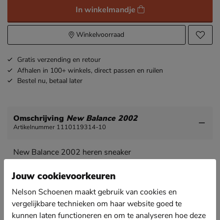
In winkelmandje
Winkelvoorraad
Gratis
verzending en retour
Afhalen in 100+ winkels,
direct passen en ruilen
Bestel nu,
betaal later
Omschrijving
New Balance 2002
Artikelnummer 1110119314-10
New Balance 2002 heren sneaker
Een nieuwe toevoeging aan onze New Balance
Jouw cookievoorkeuren
collectie! De 2002-serie.
Nelson Schoenen maakt gebruik van cookies en
Uitgevoerd in een combinatie van suède en mesh-
textiel. Deze combinatie zorgt voor een uitstekende
vergelijkbare technieken om haar website goed te
luchttoevoer wat het voetklimaat koel en fris houdt.
kunnen laten functioneren en om te analyseren hoe deze