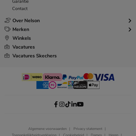
Garantie
Contact
Over Nelson
Merken
Winkels
Vacatures
Vacatures Skechers
Algemene voorwaarden
Privacy statement
Toegankelijkheidsverklaring
Cookiebeleid
Dames
Heren