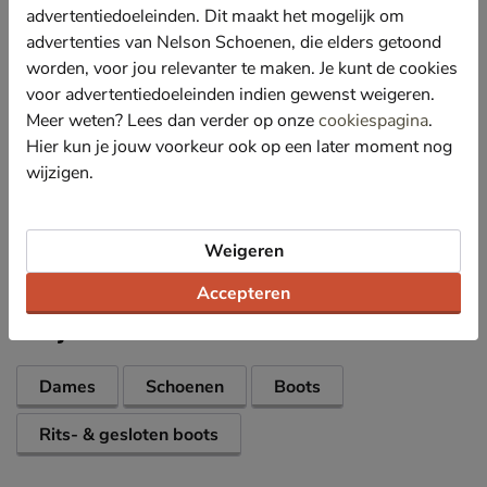
Gevoerd met kort teddystof wat een aangenaam
advertentiedoeleinden. Dit maakt het mogelijk om
draaggevoel garandeert en de voeten warm houdt in
advertenties van Nelson Schoenen, die elders getoond
de najaarsmaanden.
worden, voor jou relevanter te maken. Je kunt de cookies
Voorzien van een textielen voetbed voor optimaal
voor advertentiedoeleinden indien gewenst weigeren.
comfort en een lichte demping.
Meer weten? Lees dan verder op onze
cookiespagina
.
Afgewerkt met een rubberen profielzool en stevige
Hier kun je jouw voorkeur ook op een later moment nog
blokhak voor meer grip en stabiliteit.
wijzigen.
Specificaties
Weigeren
Over Nelson
Accepteren
Bekijk meer
Dames
Schoenen
Boots
Rits- & gesloten boots