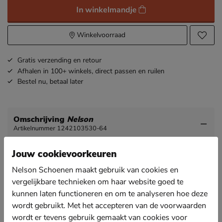
In winkelmandje
Winkelvoorraad
Gratis
verzending en retour
Afhalen in 100+ winkels,
direct passen en ruilen
Bestel nu,
betaal later
Omschrijving
Nelson
Artikelnummer 1242103530-64
Jouw cookievoorkeuren
Nelson dames enkellaarsje
Een enkellaars biedt veelzijdigheid en stijl en kan met
Nelson Schoenen maakt gebruik van cookies en
iedere look gecombineerd worden.
vergelijkbare technieken om haar website goed te
kunnen laten functioneren en om te analyseren hoe deze
Uitgevoerd in suède wat zich fijn om de voet vormt
voor de ideale pasvorm. Suède geeft de boot een
wordt gebruikt. Met het accepteren van de voorwaarden
stijlvolle afwerking.
wordt er tevens gebruik gemaakt van cookies voor