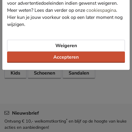
voor advertentiedoeleinden indien gewenst weigeren.
Heeft een stevige rubberen loopzool die zorgt voor
Meer weten? Lees dan verder op onze
cookiespagina
.
grip en stabiliteit.
Hier kun je jouw voorkeur ook op een later moment nog
wijzigen.
Specificaties
Weigeren
Over Nelson Kids
Accepteren
Bekijk meer
Kids
Schoenen
Sandalen
Nieuwsbrief
*
Ontvang € 10,- welkomstkorting
en blijf op de hoogte van leuke
acties en aanbiedingen!