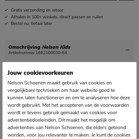
Gratis
verzending en retour
Afhalen in 100+ winkels,
direct passen en ruilen
Bestel nu,
betaal later
Omschrijving
Nelson Kids
Artikelnummer 1662100030-64
Nelson kids sandaal
Jouw cookievoorkeuren
Deze kids sandaal is ontworpen met comfort en
Nelson Schoenen maakt gebruik van cookies en
gebruiksgemak in gedachten en heeft zowel een gesp
sluiting als een klittenbandsluiting.
vergelijkbare technieken om haar website goed te
kunnen laten functioneren en om te analyseren hoe deze
Uitgevoerd in suede.
wordt gebruikt. Met het accepteren van de voorwaarden
De binnenkant van de bandjes van de sandaal zijn van
wordt er tevens gebruik gemaakt van cookies voor
leer.
advertentiedoeleinden. Dit maakt het mogelijk om
Voorzien van een memory foam voetbed dat zorgt
advertenties van Nelson Schoenen, die elders getoond
voor extra demping en comfort tijdens het lopen en
worden, voor jou relevanter te maken. Je kunt de cookies
spelen.