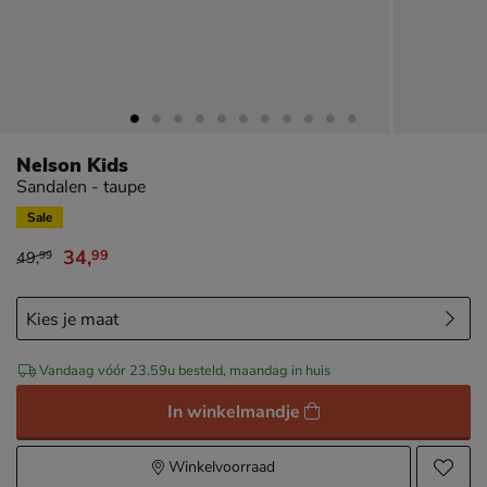
Nelson Kids
Sandalen - taupe
Sale
34
,
99
49
,
99
van € 49,99 voor € 34,99
Vandaag vóór 23.59u besteld, maandag in huis
In winkelmandje
Winkelvoorraad