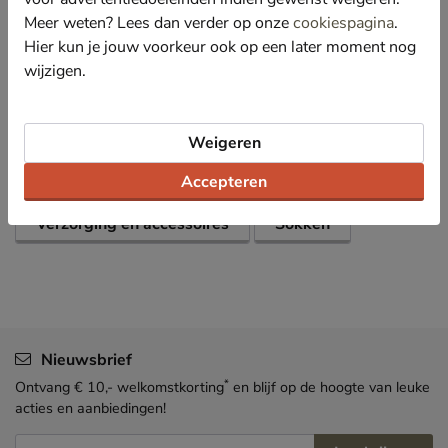
Meer weten? Lees dan verder op onze
cookiespagina
.
Specificaties
Hier kun je jouw voorkeur ook op een later moment nog
wijzigen.
Over Nelson
Bekijk meer
Weigeren
Dames
Schoenen
Accepteren
Verzorging en accessoires
Sokken
Nieuwsbrief
*
Ontvang € 10,- welkomstkorting
en blijf op de hoogte van leuke
acties en aanbiedingen!