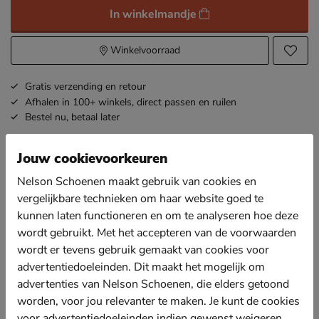
In winkelmandje
Winkelvoorraad
Gratis
verzending en retour
Afhalen in 100+ winkels,
direct passen en ruilen
Bestel nu,
betaal later
Jouw cookievoorkeuren
Omschrijving
Nelson 3-Pack Enkelsokken
Nelson Schoenen maakt gebruik van cookies en
Artikelnummer 85301780-25
vergelijkbare technieken om haar website goed te
kunnen laten functioneren en om te analyseren hoe deze
Nelson 3-Pack dames enkelsokken
wordt gebruikt. Met het accepteren van de voorwaarden
3-pack enkelsokken.
wordt er tevens gebruik gemaakt van cookies voor
Uitgevoerd in 75% katoen, 22% polyamide en 2%
advertentiedoeleinden. Dit maakt het mogelijk om
elastan.
advertenties van Nelson Schoenen, die elders getoond
Zacht en comfortabel.
worden, voor jou relevanter te maken. Je kunt de cookies
voor advertentiedoeleinden indien gewenst weigeren.