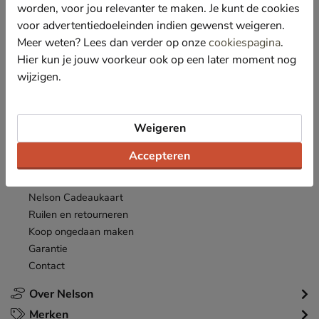
*
worden, voor jou relevanter te maken. Je kunt de cookies
Ontvang € 10,- welkomstkorting
en blijf op de hoogte van leuke
acties en aanbiedingen!
voor advertentiedoeleinden indien gewenst weigeren.
Meer weten? Lees dan verder op onze
cookiespagina
.
Inschrijven
Hier kun je jouw voorkeur ook op een later moment nog
E-mailadres
wijzigen.
*
Bekijk de
actievoorwaarden
.
Klantenservice
Weigeren
Inloggen
Accepteren
Bestellen
Betaalmogelijkheden
Nelson Cadeaukaart
Ruilen en retourneren
Koop ongedaan maken
Garantie
Contact
Over Nelson
Merken