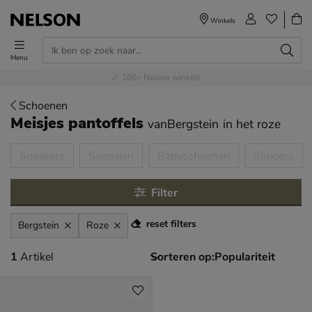
Winkels
Menu
Voor 23.00u besteld,
Gratis
Bestel nu,
100+
verzending en retour
Nelson winkels
betaal later
volgende dag in huis
Schoenen
Meisjes pantoffels
vanBergstein
in het roze
tegorieën over
Sneakers
Sandalen
Babyschoenen
Slippers
Filter
reset filters
Bergstein
Roze
1 artikel
1
Artikel
Sorteren op: