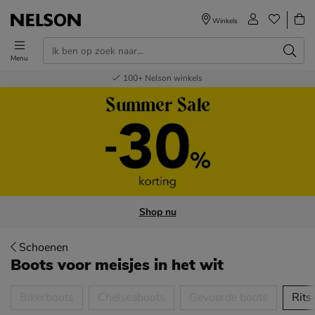
Winkels
Menu
Voor 23.00u besteld,
Gratis
Bestel nu,
100+
verzending en retour
Nelson winkels
betaal later
volgende dag in huis
Shop nu
Schoenen
Boots voor meisjes
in het wit
tegorieën over
Bikerboots
Chelseaboots
Gevoerde boots
Rits