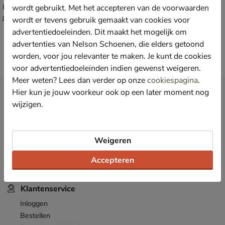
wordt gebruikt. Met het accepteren van de voorwaarden
Rits- & gesloten boots - wit
van € 89,99 vanaf € 55,99
v.a.
55
,
99
89
,
wordt er tevens gebruik gemaakt van cookies voor
99
advertentiedoeleinden. Dit maakt het mogelijk om
advertenties van Nelson Schoenen, die elders getoond
worden, voor jou relevanter te maken. Je kunt de cookies
voor advertentiedoeleinden indien gewenst weigeren.
Meer weten? Lees dan verder op onze
cookiespagina
.
Hier kun je jouw voorkeur ook op een later moment nog
Nieuwsbrief
wijzigen.
*
Ontvang € 10,- welkomstkorting
en blijf op de hoogte van leuke
acties en aanbiedingen!
Inschrijven
Weigeren
E-mailadres
Accepteren
*
Bekijk de
actievoorwaarden
.
Klantenservice
Inloggen
Bestellen