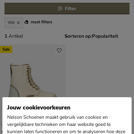
Filter
reset filters
Wit
1 artikel
1
Artikel
Sorteren op:
Sale
Jouw cookievoorkeuren
Nelson Schoenen maakt gebruik van cookies en
vergelijkbare technieken om haar website goed te
kunnen laten functioneren en om te analyseren hoe deze
Vingino Jennifer