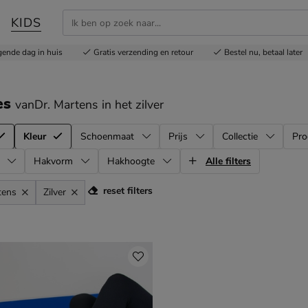
KIDS
gende dag in huis
Gratis
verzending en retour
Bestel nu,
betaal later
es
vanDr. Martens
in het zilver
Kleur
Schoenmaat
Prijs
Collectie
Pro
Hakvorm
Hakhoogte
Alle filters
reset filters
tens
Zilver
l