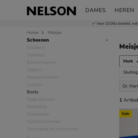
DAMES
HEREN
Voor 23.00u besteld,
vol
Home
Meisjes
Schoenen
Sla categorieën over
Meisj
Sneakers
Sandalen
Merk
Babyschoenen
Slippers
Sluiting
Instapschoenen
Laarzen
Dr. Mar
Boots
Regenlaarzen
1 artikel
1
Artike
Pantoffels
Snowboots
Sale
Voetbalschoenen
Verzorging en accessoires