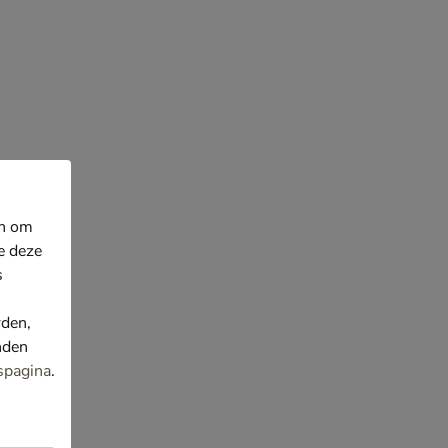
en om
e deze
s
rden,
nden
spagina
.