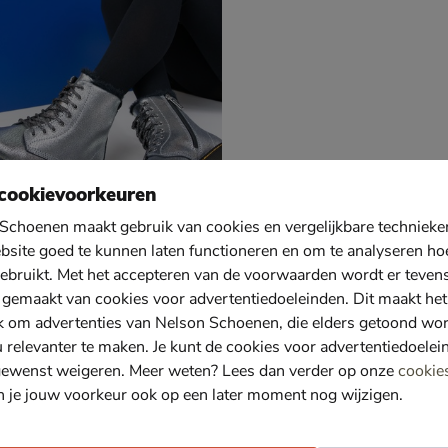
cookievoorkeuren
Schoenen maakt gebruik van cookies en vergelijkbare techniek
bsite goed te kunnen laten functioneren en om te analyseren ho
ebruikt. Met het accepteren van de voorwaarden wordt er teven
ens 1460 Serena T
 gemaakt van cookies voor advertentiedoeleinden. Dit maakt het
 - zilver
9,99 vanaf € 62,99
62
,
99
k om advertenties van Nelson Schoenen, die elders getoond wo
u relevanter te maken. Je kunt de cookies voor advertentiedoelei
gewenst weigeren. Meer weten? Lees dan verder op onze
cookie
n je jouw voorkeur ook op een later moment nog wijzigen.