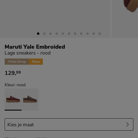
Maruti Yale Embroided
Lage sneakers - rood
⚡Hot Drop
New
129
,
99
€ 129,99
Kleur: rood