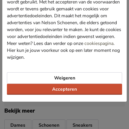
Het suède zorgt voor een comfortabele pasvorm,
wordt gebruikt. Met het accepteren van de voorwaarden
omdat het de vorm van de voet aanneemt met dragen.
wordt er tevens gebruik gemaakt van cookies voor
Gevoerd met leer. Dankzij het ademend vermogen
advertentiedoeleinden. Dit maakt het mogelijk om
van leer behoud de schoen een goede doorademing
advertenties van Nelson Schoenen, die elders getoond
en blijven de voeten en schoenen langer fris.
worden, voor jou relevanter te maken. Je kunt de cookies
Voorzien van een uitneembaar foam-voetbed met
voor advertentiedoeleinden indien gewenst weigeren.
leren upper. Door de goede vocht- en
Meer weten? Lees dan verder op onze
cookiespagina
.
warmteregulatie van het leer blijft het voetklimaat
Hier kun je jouw voorkeur ook op een later moment nog
gezond.
wijzigen.
Afgewerkt met een trendy rubberen gumsole met
goede grip.
Weigeren
Specificaties
Accepteren
Over Maruti
Bekijk meer
Dames
Schoenen
Sneakers