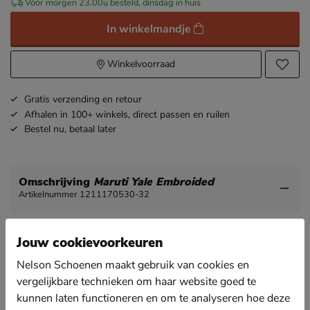
Vóór morgen 23.00u besteld, dinsdag in huis
In winkelmandje
Winkelvoorraad
Gratis
verzending en retour
Afhalen in 100+ winkels,
direct passen en ruilen
Bestel nu,
betaal later
Omschrijving
Maruti Yale Embroided
Artikelnummer 1211170530-32
Maruti Yale Embroided dames sneaker
Jouw cookievoorkeuren
Maak je schoenencollectie compleet met deze
football-inspired sneakers van het Nederlandse merk
Nelson Schoenen maakt gebruik van cookies en
Maruti.
vergelijkbare technieken om haar website goed te
kunnen laten functioneren en om te analyseren hoe deze
Uitgevoerd in soepel suède met embroided branding.