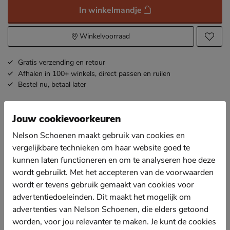
In winkelmandje
Winkelvoorraad
Gratis
verzending en retour
Afhalen in 100+ winkels,
direct passen en ruilen
Bestel nu,
betaal later
Jouw cookievoorkeuren
Omschrijving
Marcmarcs 2-Pack Middel hoge
sokken
Nelson Schoenen maakt gebruik van cookies en
Artikelnummer 2280100380-10
vergelijkbare technieken om haar website goed te
kunnen laten functioneren en om te analyseren hoe deze
Marcmarcs 2-Pack dames hoge sokken
wordt gebruikt. Met het accepteren van de voorwaarden
2-pack sokken.
wordt er tevens gebruik gemaakt van cookies voor
advertentiedoeleinden. Dit maakt het mogelijk om
Comfortabele sokken met een glitter draad.
advertenties van Nelson Schoenen, die elders getoond
Gemaakt van 70% Viscose, 18% polyamide, 10%
worden, voor jou relevanter te maken. Je kunt de cookies
polyester, 2% elastaan.