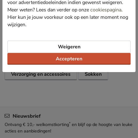
voor advertentiedoeleinden indien gewenst weigeren.
Meer weten? Lees dan verder op onze
cookiespagina
.
Hier kun je jouw voorkeur ook op een later moment nog
Specificaties
wijzigen.
Over Marcmarcs
Bekijk meer
Weigeren
Accepteren
Dames
Schoenen
Verzorging en accessoires
Sokken
Nieuwsbrief
*
Ontvang € 10,- welkomstkorting
en blijf op de hoogte van leuke
acties en aanbiedingen!