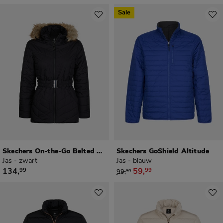
Sale
Skechers On-the-Go Belted Parka
Skechers GoShield Altitude
Jas - zwart
Jas - blauw
€ 134,99
van € 99,99 voor € 59,99
134
,
59
,
99
99
99
,
99