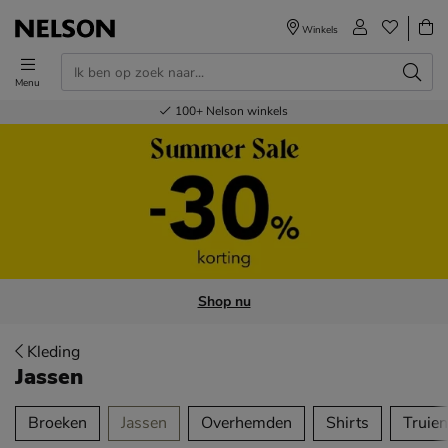
Winkels
Menu
Voor 23.00u besteld,
Gratis
Bestel nu,
100+
verzending en retour
Nelson winkels
betaal later
volgende dag in huis
Shop nu
Kleding
Jassen
tegorieën over
Broeken
Jassen
Overhemden
Shirts
Truien