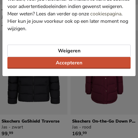
voor advertentiedoeleinden indien gewenst weigeren.
Timberland
Timberland
Meer weten? Lees dan verder op onze
cookiespagina
.
Jas - geel
Jas - geel
Hier kun je jouw voorkeur ook op een later moment nog
van € 179,99 voor € 107,99
van € 369,99 voor € 221,99
107
,
221
,
99
99
179
,
369
,
99
99
wijzigen.
Weigeren
Accepteren
Skechers GoShield Traverse
Skechers On-the-Go Down Parka
Jas - zwart
Jas - rood
€ 99,99
€ 169,99
99
,
169
,
99
99