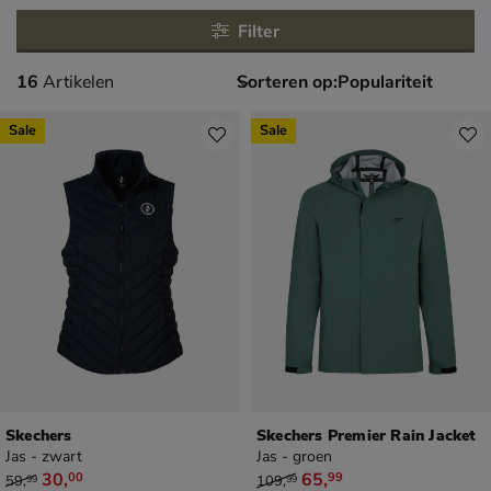
Filter
16 artikelen
16
Artikelen
Sorteren op:
Sale
Sale
Skechers
Skechers Premier Rain Jacket
Jas - zwart
Jas - groen
van € 59,99 voor € 30,00
van € 109,99 voor € 65,99
30
,
65
,
00
99
59
,
109
,
99
99