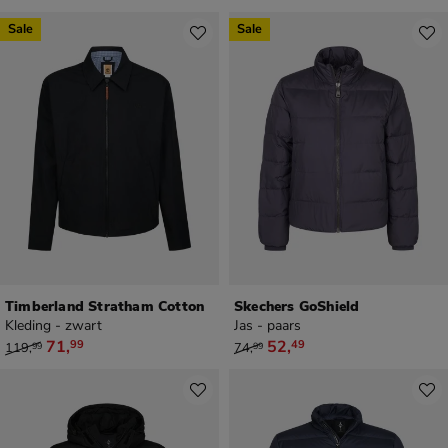
Sale
Sale
Timberland Stratham Cotton
Skechers GoShield
Kleding - zwart
Jas - paars
van € 119,99 voor € 71,99
van € 74,99 voor € 52,49
71
,
52
,
99
49
119
,
74
,
99
99