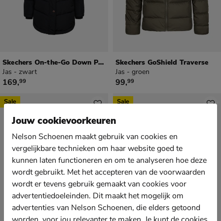
Skechers On-the-Go Down Parka
Skechers GoShield Traverse
Jas - zwart
Jas - groen
€ 169,99
€ 99,99
169
,
99
,
99
99
Sale
Sale
Jouw cookievoorkeuren
Nelson Schoenen maakt gebruik van cookies en
vergelijkbare technieken om haar website goed te
kunnen laten functioneren en om te analyseren hoe deze
wordt gebruikt. Met het accepteren van de voorwaarden
wordt er tevens gebruik gemaakt van cookies voor
advertentiedoeleinden. Dit maakt het mogelijk om
advertenties van Nelson Schoenen, die elders getoond
worden, voor jou relevanter te maken. Je kunt de cookies