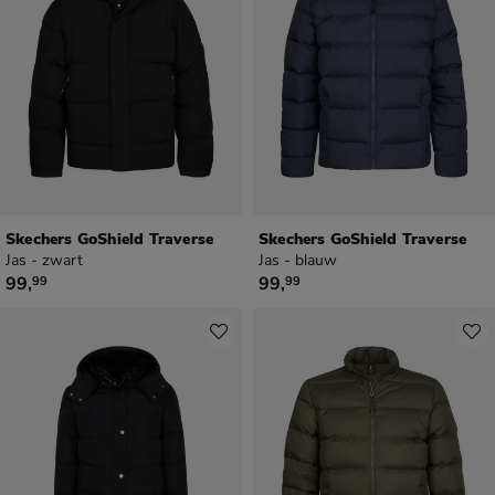
Skechers GoShield Traverse
Skechers GoShield Traverse
Jas - zwart
Jas - blauw
€ 99,99
€ 99,99
99
,
99
,
99
99