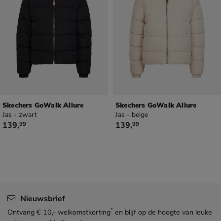
Skechers GoWalk Allure
Skechers GoWalk Allure
Jas - zwart
Jas - beige
€ 139,99
€ 139,99
139
,
139
,
99
99
Nieuwsbrief
*
Ontvang € 10,- welkomstkorting
en blijf op de hoogte van leuke