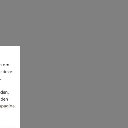
en om
e deze
s
rden,
nden
spagina
.