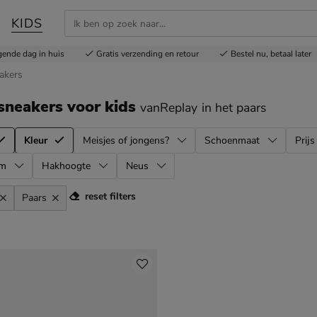
KIDS
gende dag in huis
Gratis
verzending en retour
Bestel nu,
betaal later
akers
sneakers voor kids
vanReplay
in het paars
Kleur
Meisjes of jongens?
Schoenmaat
Prijs
rm
Hakhoogte
Neus
reset filters
Paars
l