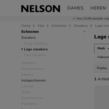
DAMES
HEREN
Voor 23.00u besteld,
vol
Home
Kids
Schoenen
Sneakers
Lage sne
Schoenen
Sla categorieën over
Lage 
Sneakers
Hoge sneakers
Merk
Lage sneakers
Dad sneakers
Hakvo
Sandalen
Replay
Babyschoenen
Slippers
1 artikel
1
Artike
Instapschoenen
Laarzen
Boots
Regenlaarzen
Pantoffels