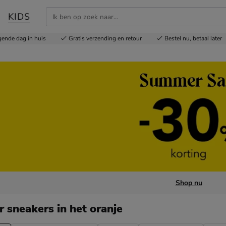
KIDS
gende dag in huis
Gratis
verzending en retour
Bestel nu,
betaal later
Shop nu
r sneakers
in het oranje