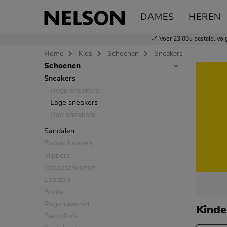
DAMES
HEREN
Voor 23.00u besteld,
vol
Home
Kids
Schoenen
Sneakers
Schoenen
Sla categorieën over
Sneakers
Hoge sneakers
Lage sneakers
Dad sneakers
Sandalen
Babyschoenen
Slippers
Instapschoenen
Laarzen
Boots
Regenlaarzen
Kinde
Pantoffels