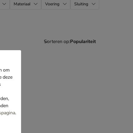
Materiaal
Voering
Sluiting
Sorteren op:
en om
e deze
s
rden,
nden
spagina
.