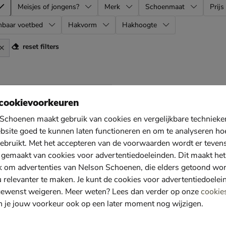
Meisjes of jongens?
Merk
Schoenmaat
Prijs
mbaar voetbed
Hakvorm
Hakhoogte
reset filters
l
cookievoorkeuren
Schoenen maakt gebruik van cookies en vergelijkbare techniek
bsite goed te kunnen laten functioneren en om te analyseren ho
ebruikt. Met het accepteren van de voorwaarden wordt er teven
 gemaakt van cookies voor advertentiedoeleinden. Dit maakt het
k om advertenties van Nelson Schoenen, die elders getoond wo
u relevanter te maken. Je kunt de cookies voor advertentiedoelei
gewenst weigeren. Meer weten? Lees dan verder op onze
cookie
n je jouw voorkeur ook op een later moment nog wijzigen.