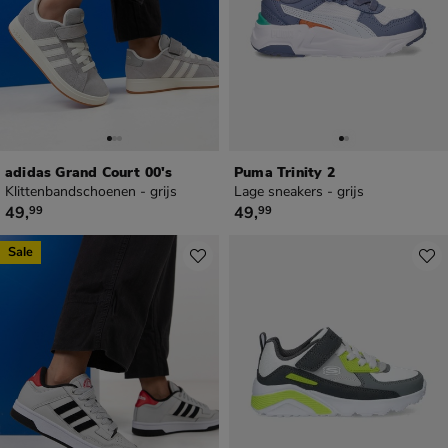
adidas Grand Court 00's
Puma Trinity 2
Klittenbandschoenen - grijs
Lage sneakers - grijs
€ 49,99
€ 49,99
49
,
49
,
99
99
Sale