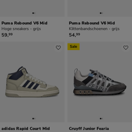
Puma Rebound V6 Mid
Puma Rebound V6 Mid
Hoge sneakers - grijs
Klittenbandschoenen - grijs
€ 59,99
€ 54,99
59
,
54
,
99
99
Sale
adidas Rapid Court Mid
Cruyff Junior Fearia