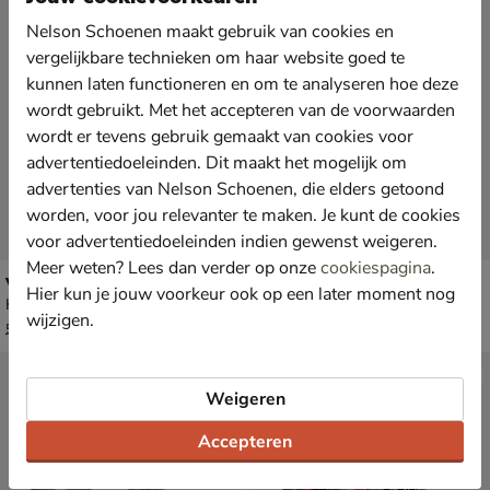
Nelson Schoenen maakt gebruik van cookies en
vergelijkbare technieken om haar website goed te
kunnen laten functioneren en om te analyseren hoe deze
wordt gebruikt. Met het accepteren van de voorwaarden
wordt er tevens gebruik gemaakt van cookies voor
advertentiedoeleinden. Dit maakt het mogelijk om
advertenties van Nelson Schoenen, die elders getoond
worden, voor jou relevanter te maken. Je kunt de cookies
voor advertentiedoeleinden indien gewenst weigeren.
Meer weten? Lees dan verder op onze
cookiespagina
.
Vans SK-8 Mid
New Balance 480
Hier kun je jouw voorkeur ook op een later moment nog
Klittenbandschoenen - grijs
Lage sneakers - grijs
wijzigen.
van € 59,99 voor € 41,99
vanaf € 69,99
41
,
v.a.
69
,
99
99
59
,
99
Weigeren
Accepteren