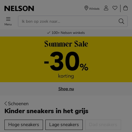
Winkels
Menu
Voor 23.00u besteld,
Gratis
Bestel nu,
100+
verzending en retour
Nelson winkels
betaal later
volgende dag in huis
Shop nu
Schoenen
Kinder sneakers
in het grijs
tegorieën over
Hoge sneakers
Lage sneakers
Dad sneakers