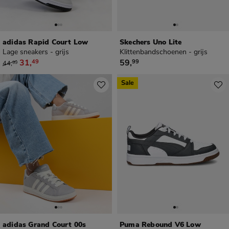
adidas Rapid Court Low
Skechers Uno Lite
Lage sneakers - grijs
Klittenbandschoenen - grijs
van € 44,99 voor € 31,49
€ 59,99
31
,
59
,
49
99
44
,
99
Sale
adidas Grand Court 00s
Puma Rebound V6 Low