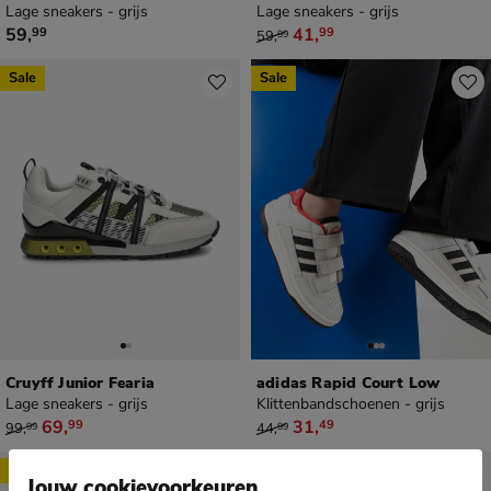
Lage sneakers - grijs
Lage sneakers - grijs
€ 59,99
van € 59,99 voor € 41,99
59
,
41
,
99
99
59
,
99
Sale
Sale
Cruyff Junior Fearia
adidas Rapid Court Low
Lage sneakers - grijs
Klittenbandschoenen - grijs
van € 99,99 voor € 69,99
van € 44,99 voor € 31,49
69
,
31
,
99
49
99
,
44
,
99
99
Sale
Jouw cookievoorkeuren