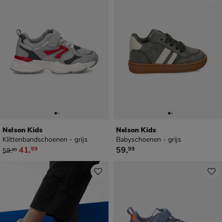
Nelson Kids
Nelson Kids
Klittenbandschoenen - grijs
Babyschoenen - grijs
van € 59,99 voor € 41,99
€ 59,99
41
,
59
,
99
99
59
,
99