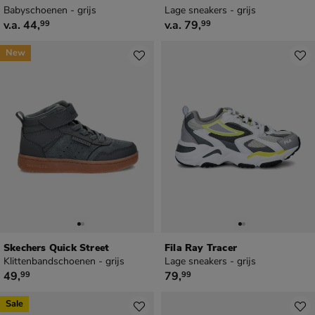
Babyschoenen - grijs
Lage sneakers - grijs
vanaf € 44,99
vanaf € 79,99
v.a.
44
,
v.a.
79
,
99
99
New
Skechers Quick Street
Fila Ray Tracer
Klittenbandschoenen - grijs
Lage sneakers - grijs
€ 49,99
€ 79,99
49
,
79
,
99
99
Sale