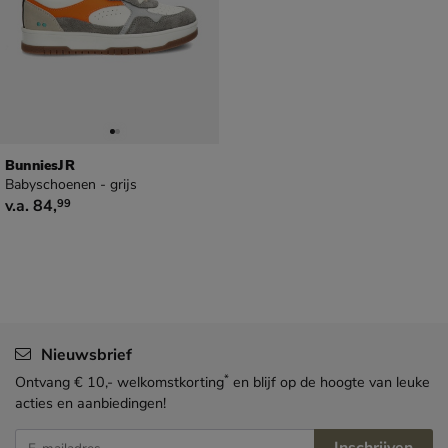
BunniesJR
Babyschoenen - grijs
vanaf € 84,99
v.a.
84
,
99
Nieuwsbrief
*
Ontvang € 10,- welkomstkorting
en blijf op de hoogte van leuke
acties en aanbiedingen!