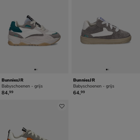
BunniesJR
BunniesJR
Babyschoenen - grijs
Babyschoenen - grijs
€ 84,99
€ 64,99
84
,
64
,
99
99