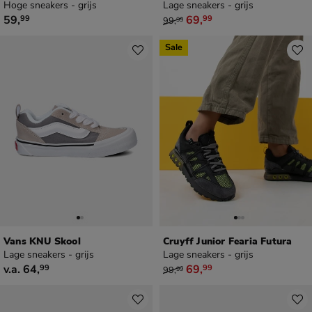
Hoge sneakers - grijs
Lage sneakers - grijs
€ 59,99
van € 99,99 voor € 69,99
59
,
69
,
99
99
99
,
99
Sale
Vans KNU Skool
Cruyff Junior Fearia Futura
Lage sneakers - grijs
Lage sneakers - grijs
vanaf € 64,99
van € 99,99 voor € 69,99
v.a.
64
,
69
,
99
99
99
,
99