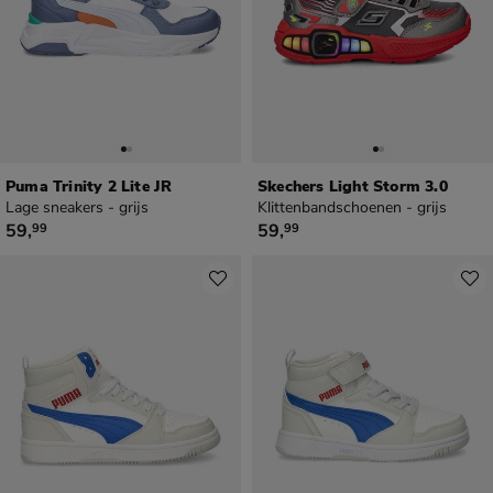
Puma Trinity 2 Lite JR
Skechers Light Storm 3.0
Lage sneakers - grijs
Klittenbandschoenen - grijs
€ 59,99
€ 59,99
59
,
59
,
99
99