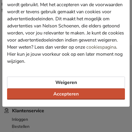
wordt gebruikt. Met het accepteren van de voorwaarden
Klittenbandschoenen - rood
Hoge sneakers - rood
€ 54,99
€ 59,99
54
,
59
,
99
99
wordt er tevens gebruik gemaakt van cookies voor
advertentiedoeleinden. Dit maakt het mogelijk om
advertenties van Nelson Schoenen, die elders getoond
worden, voor jou relevanter te maken. Je kunt de cookies
voor advertentiedoeleinden indien gewenst weigeren.
Meer weten? Lees dan verder op onze
cookiespagina
.
Hier kun je jouw voorkeur ook op een later moment nog
Nieuwsbrief
wijzigen.
*
Ontvang € 10,- welkomstkorting
en blijf op de hoogte van leuke
acties en aanbiedingen!
Inschrijven
Weigeren
E-mailadres
Accepteren
*
Bekijk de
actievoorwaarden
.
Klantenservice
Inloggen
Bestellen