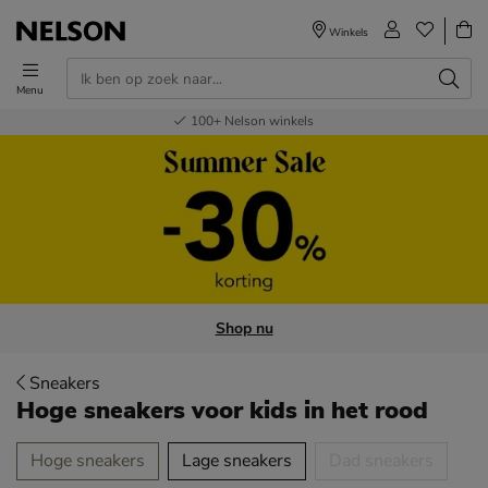
Winkels
Menu
Voor 23.00u besteld,
Gratis
Bestel nu,
100+
verzending en retour
Nelson winkels
betaal later
volgende dag in huis
Shop nu
Sneakers
Hoge sneakers voor kids
in het rood
tegorieën over
Hoge sneakers
Lage sneakers
Dad sneakers