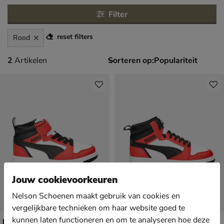
Filter
reset filters
Rood
2 artikelen
2
Artikelen
Sorteren op:
Jouw cookievoorkeuren
Nelson Schoenen maakt gebruik van cookies en
vergelijkbare technieken om haar website goed te
kunnen laten functioneren en om te analyseren hoe deze
Puma Rebound V6 Mid
Puma Rebound V6 Mid