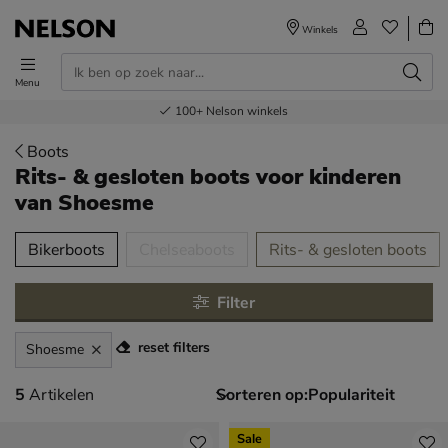
Winkels
Menu
Voor 23.00u besteld,
Gratis
Bestel nu,
100+
verzending en retour
Nelson winkels
betaal later
volgende dag in huis
Boots
Rits- & gesloten boots voor kinderen
van Shoesme
tegorieën over
Bikerboots
Chelseaboots
Rits- & gesloten boots
Filter
reset filters
Shoesme
5 artikelen
5
Artikelen
Sorteren op:
Sale