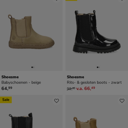
Shoesme
Shoesme
Babyschoenen - beige
Rits- & gesloten boots - zwart
€ 64,99
van € 99,99 vanaf € 66,49
64
,
v.a.
66
,
99
49
99
,
99
Sale