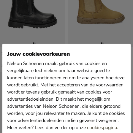
Shoesme
Shoesme
Jouw cookievoorkeuren
Rits- & gesloten boots - zwart
Babyschoenen - taupe
Nelson Schoenen maakt gebruik van cookies en
van € 99,99 vanaf € 66,49
€ 64,99
v.a.
66
,
64
,
49
99
99
,
99
vergelijkbare technieken om haar website goed te
kunnen laten functioneren en om te analyseren hoe deze
wordt gebruikt. Met het accepteren van de voorwaarden
wordt er tevens gebruik gemaakt van cookies voor
advertentiedoeleinden. Dit maakt het mogelijk om
advertenties van Nelson Schoenen, die elders getoond
worden, voor jou relevanter te maken. Je kunt de cookies
voor advertentiedoeleinden indien gewenst weigeren.
Meer weten? Lees dan verder op onze
cookiespagina
.