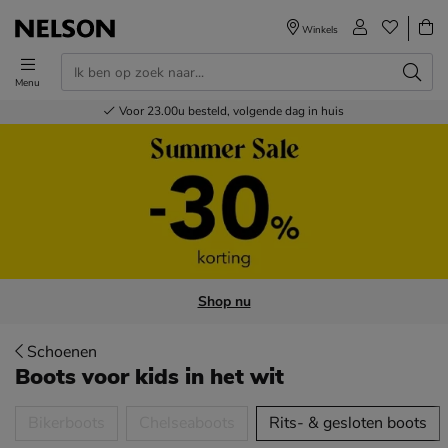
Winkels
Menu
Voor 23.00u besteld,
Gratis
Bestel nu,
100+
verzending en retour
Nelson winkels
betaal later
volgende dag in huis
Shop nu
Schoenen
Boots voor kids
in het wit
tegorieën over
Bikerboots
Chelseaboots
Rits- & gesloten boots