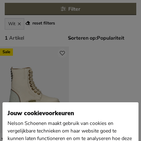
Filter
reset filters
Wit
1 artikel
1
Artikel
Sorteren op:
Sale
Jouw cookievoorkeuren
Nelson Schoenen maakt gebruik van cookies en
vergelijkbare technieken om haar website goed te
kunnen laten functioneren en om te analyseren hoe deze
Vingino Jennifer