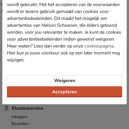
wordt gebruikt. Met het accepteren van de voorwaarden
Rits- & gesloten boots - wit
van € 89,99 vanaf € 55,99
v.a.
55
,
99
89
,
wordt er tevens gebruik gemaakt van cookies voor
99
advertentiedoeleinden. Dit maakt het mogelijk om
advertenties van Nelson Schoenen, die elders getoond
worden, voor jou relevanter te maken. Je kunt de cookies
voor advertentiedoeleinden indien gewenst weigeren.
Meer weten? Lees dan verder op onze
cookiespagina
.
Hier kun je jouw voorkeur ook op een later moment nog
Nieuwsbrief
wijzigen.
*
Ontvang € 10,- welkomstkorting
en blijf op de hoogte van leuke
acties en aanbiedingen!
Inschrijven
Weigeren
E-mailadres
Accepteren
*
Bekijk de
actievoorwaarden
.
Klantenservice
Inloggen
Bestellen