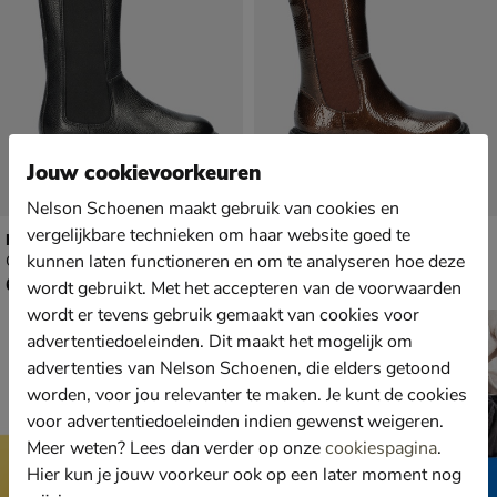
Jouw cookievoorkeuren
Nelson Schoenen maakt gebruik van cookies en
vergelijkbare technieken om haar website goed te
Nelson Kids
Nelson Kids
kunnen laten functioneren en om te analyseren hoe deze
Chelseaboots - zwart
Chelseaboots - bruin
€ 69,99
van € 69,99 voor € 48,99
69
,
48
,
99
99
wordt gebruikt. Met het accepteren van de voorwaarden
69
,
99
wordt er tevens gebruik gemaakt van cookies voor
advertentiedoeleinden. Dit maakt het mogelijk om
advertenties van Nelson Schoenen, die elders getoond
worden, voor jou relevanter te maken. Je kunt de cookies
voor advertentiedoeleinden indien gewenst weigeren.
Meer weten? Lees dan verder op onze
cookiespagina
.
Hier kun je jouw voorkeur ook op een later moment nog