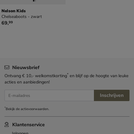
Nelson Kids
Chelseaboots - zwart
€ 69,99
69
,
99
Nieuwsbrief
*
Ontvang € 10,- welkomstkorting
en blijf op de hoogte van leuke
acties en aanbiedingen!
Inschrijven
E-mailadres
*
Bekijk de
actievoorwaarden
.
Klantenservice
Inloggen