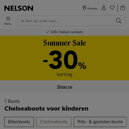
Winkels
Menu
Voor 23.00u besteld,
Gratis
Bestel nu,
100+
verzending en retour
Nelson winkels
betaal later
volgende dag in huis
Shop nu
Boots
Chelseaboots voor kinderen
tegorieën over
Bikerboots
Chelseaboots
Rits- & gesloten boots