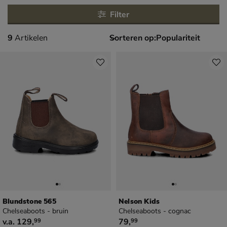
Filter
9 artikelen
9
Artikelen
Sorteren op:
Blundstone 565
Nelson Kids
Chelseaboots - bruin
Chelseaboots - cognac
vanaf € 129,99
€ 79,99
v.a.
129
,
79
,
99
99