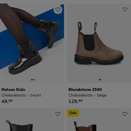
Nelson Kids
Blundstone 2593
Chelseaboots - zwart
Chelseaboots - beige
€ 49,99
€ 129,99
49
,
129
,
99
99
Sale