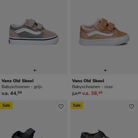
Vans Old Skool
Vans Old Skool
Babyschoenen - grijs
Babyschoenen - roze
vanaf € 44,99
van € 64,99 vanaf € 38,49
v.a.
44
,
v.a.
38
,
99
49
64
,
99
Sale
Sale