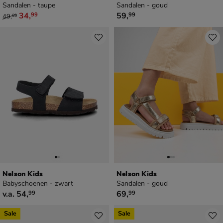
Sandalen - taupe
Sandalen - goud
van € 49,99 voor € 34,99
€ 59,99
34
,
59
,
99
99
49
,
99
Nelson Kids
Nelson Kids
Babyschoenen - zwart
Sandalen - goud
vanaf € 54,99
€ 69,99
v.a.
54
,
69
,
99
99
Sale
Sale