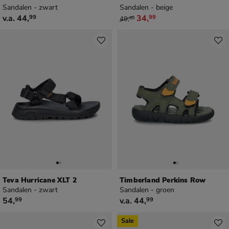
Sandalen - zwart
Sandalen - beige
vanaf € 44,99
van € 49,99 voor € 34,99
v.a.
44
,
34
,
99
99
49
,
99
Teva Hurricane XLT 2
Timberland Perkins Row
Sandalen - zwart
Sandalen - groen
€ 54,99
vanaf € 44,99
54
,
v.a.
44
,
99
99
Sale