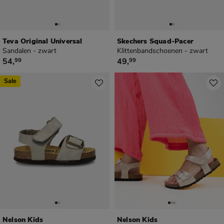
Teva Original Universal
Skechers Squad-Pacer
Sandalen - zwart
Klittenbandschoenen - zwart
€ 54,99
€ 49,99
54
,
49
,
99
99
Sale
Nelson Kids
Nelson Kids