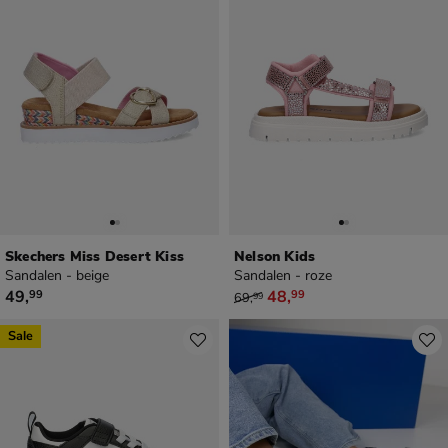
Skechers Miss Desert Kiss
Nelson Kids
Sandalen - beige
Sandalen - roze
€ 49,99
van € 69,99 voor € 48,99
49
,
48
,
99
99
69
,
99
Sale