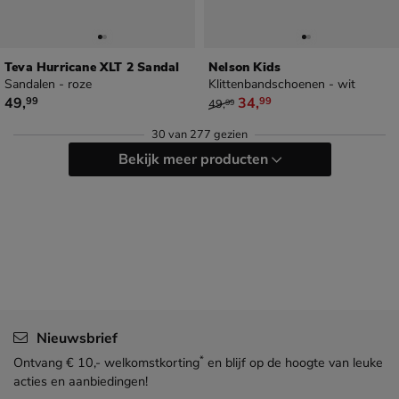
Teva Hurricane XLT 2 Sandal
Nelson Kids
Sandalen - roze
Klittenbandschoenen - wit
€ 49,99
van € 49,99 voor € 34,99
49
,
34
,
99
99
49
,
99
30
van
277 gezien
Bekijk meer producten
Nieuwsbrief
*
Ontvang € 10,- welkomstkorting
en blijf op de hoogte van leuke
acties en aanbiedingen!