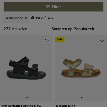
Filter
reset filters
Klittenband
277 artikelen
277
Artikelen
Sorteren op:
Sale
Timberland Perkins Row
Nelson Kids