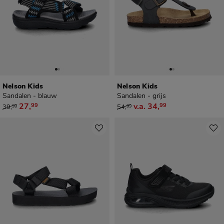
Nelson Kids
Nelson Kids
Sandalen - blauw
Sandalen - grijs
van € 39,99 voor € 27,99
van € 54,99 vanaf € 34,99
27
,
v.a.
34
,
99
99
39
,
54
,
99
99