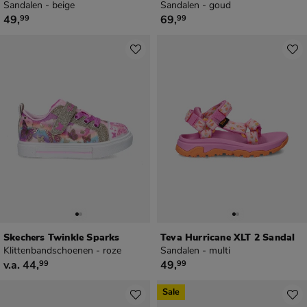
Sandalen - beige
Sandalen - goud
€ 49,99
€ 69,99
49
,
69
,
99
99
Skechers Twinkle Sparks
Teva Hurricane XLT 2 Sandal
Klittenbandschoenen - roze
Sandalen - multi
vanaf € 44,99
€ 49,99
v.a.
44
,
49
,
99
99
Sale