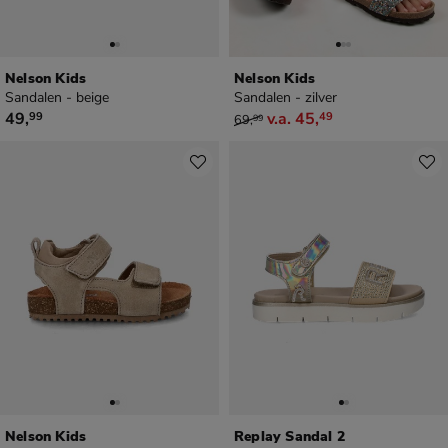
Nelson Kids
Nelson Kids
Sandalen - beige
Sandalen - zilver
€ 49,99
van € 69,99 vanaf € 45,49
49
,
v.a.
45
,
99
49
69
,
99
Nelson Kids
Replay Sandal 2