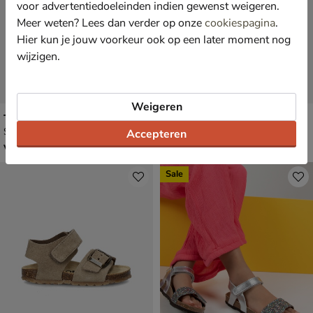
voor advertentiedoeleinden indien gewenst weigeren.
Meer weten? Lees dan verder op onze
cookiespagina
.
Hier kun je jouw voorkeur ook op een later moment nog
wijzigen.
Weigeren
Timberland Perkins Row
Replay Spacer 2
Sandalen - groen
Sandalen - blauw
Accepteren
vanaf € 44,99
€ 49,99
v.a.
44
,
49
,
99
99
Sale