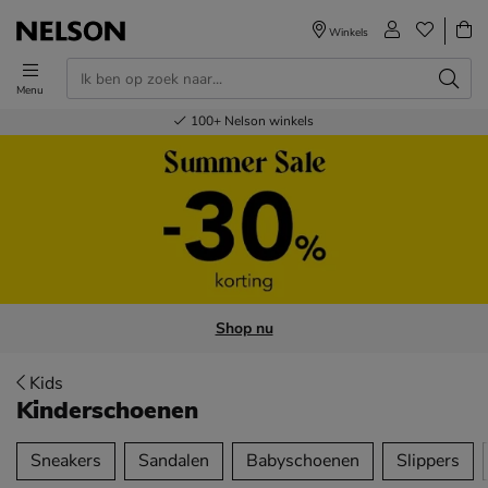
Winkels
Menu
Voor 23.00u besteld,
Gratis
Bestel nu,
100+
verzending en retour
Nelson winkels
betaal later
volgende dag in huis
Shop nu
Kids
Kinderschoenen
tegorieën over
Sneakers
Sandalen
Babyschoenen
Slippers