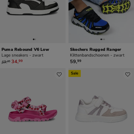
Puma Rebound V6 Low
Skechers Rugged Ranger
Lage sneakers - zwart
Klittenbandschoenen - zwart
van € 49,99 voor € 34,99
€ 59,99
34
,
59
,
99
99
49
,
99
Sale