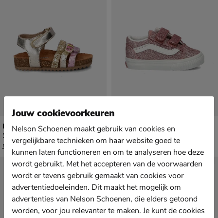
Jouw cookievoorkeuren
Nelson Kids
Vans Old Skool
Nelson Schoenen maakt gebruik van cookies en
Sandalen - multi
Babyschoenen - rose goud
vergelijkbare technieken om haar website goed te
van € 59,99 voor € 41,99
van € 64,99 vanaf € 38,49
41
,
v.a.
38
,
99
49
59
,
64
,
99
99
kunnen laten functioneren en om te analyseren hoe deze
wordt gebruikt. Met het accepteren van de voorwaarden
wordt er tevens gebruik gemaakt van cookies voor
advertentiedoeleinden. Dit maakt het mogelijk om
advertenties van Nelson Schoenen, die elders getoond
worden, voor jou relevanter te maken. Je kunt de cookies