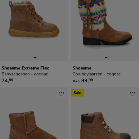
Shoesme Extreme Flex
Shoesme
Babyschoenen - cognac
Cowboylaarzen - cognac
€ 74,99
vanaf € 99,99
74
,
v.a.
99
,
99
99
Sale