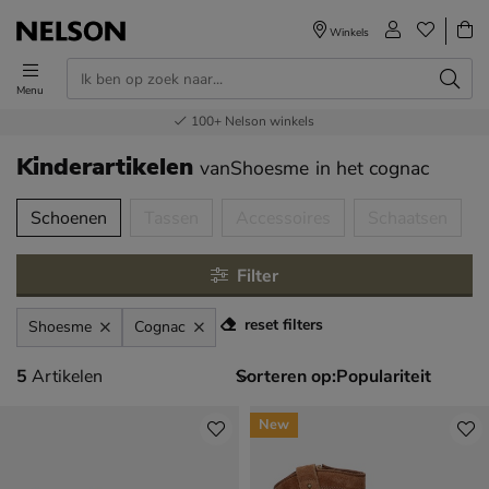
Winkels
Menu
Voor 23.00u besteld,
Gratis
Bestel nu,
100+
verzending en retour
Nelson winkels
betaal later
volgende dag in huis
Kinderartikelen
vanShoesme
in het cognac
tegorieën over
Schoenen
Tassen
Accessoires
Schaatsen
Filter
reset filters
Shoesme
Cognac
5 artikelen
5
Artikelen
Sorteren op:
New