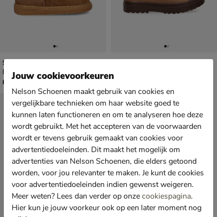
Shoesme
Shoesme
Babyschoenen - cognac
Veterboots - cognac
Jouw cookievoorkeuren
€ 69,99
van € 79,99 vanaf € 48,99
69
,
v.a.
48
,
99
99
79
,
99
Nelson Schoenen maakt gebruik van cookies en
vergelijkbare technieken om haar website goed te
kunnen laten functioneren en om te analyseren hoe deze
wordt gebruikt. Met het accepteren van de voorwaarden
wordt er tevens gebruik gemaakt van cookies voor
advertentiedoeleinden. Dit maakt het mogelijk om
advertenties van Nelson Schoenen, die elders getoond
worden, voor jou relevanter te maken. Je kunt de cookies
voor advertentiedoeleinden indien gewenst weigeren.
Meer weten? Lees dan verder op onze
cookiespagina
.
Hier kun je jouw voorkeur ook op een later moment nog