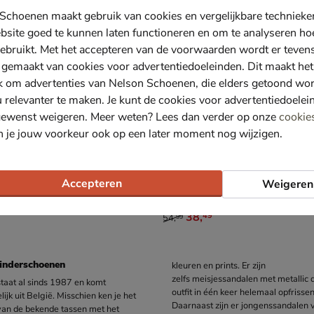
Schoenen maakt gebruik van cookies en vergelijkbare techniek
bsite goed te kunnen laten functioneren en om te analyseren ho
ebruikt. Met het accepteren van de voorwaarden wordt er teven
 gemaakt van cookies voor advertentiedoeleinden. Dit maakt het
k om advertenties van Nelson Schoenen, die elders getoond wo
u relevanter te maken. Je kunt de cookies voor advertentiedoelei
gewenst weigeren. Meer weten? Lees dan verder op onze
cookie
n je jouw voorkeur ook op een later moment nog wijzigen.
Accepteren
Weigeren
Kipling Safari
- groen
Babyschoenen - groen
van € 54,99 voor € 38,49
38
,
49
54
,
99
kinderschoenen
kleuren en prints. Er zijn
zelfs
meisjessandalen
met metallic d
staat al sinds 1987 en komt
outfit in één keer helemaal opfrissen
ijk uit België. Misschien ken je het
Daarnaast zijn er
jongenssandalen
v
an de bekende tassen met het