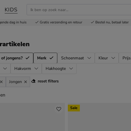
KIDS
gende dag in huis
Gratis
verzending en retour
Bestel nu,
betaal later
rartikelen
 of jongens?
Merk
Schoenmaat
Kleur
Prijs
Hakvorm
Hakhoogte
reset filters
Jongen
en
len
Sale