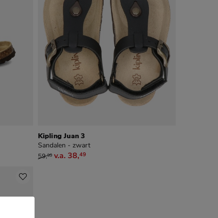
Kipling Juan 3
Sandalen - zwart
van € 59,99 vanaf € 38,49
v.a.
38
,
49
59
,
99