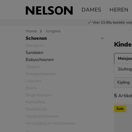
DAMES
HEREN
Voor 23.00u besteld,
vol
Home
Jongens
Schoenen
Sla categorieën over
Kinde
Sneakers
Sandalen
Meisjes
Babyschoenen
Slippers
Sluiting
Instapschoenen
Laarzen
Kipling
Boots
Regenlaarzen
5 artikel
5
Artike
Pantoffels
Snowboots
Sale
Voetbalschoenen
Verzorging en accessoires