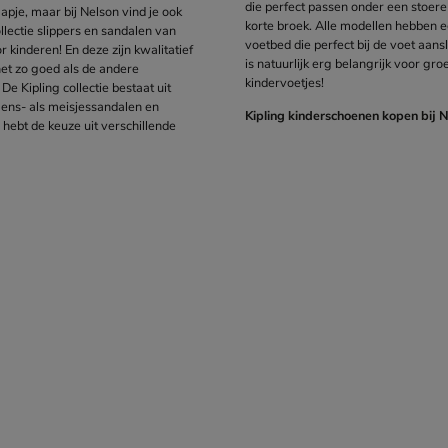
die perfect passen onder een stoere
apje, maar bij Nelson vind je ook
korte broek. Alle modellen hebben e
llectie
slippers
en
sandalen
van
voetbed die perfect bij de voet aansl
or
kinderen
! En deze zijn kwalitatief
is natuurlijk erg belangrijk voor gr
 net zo goed als de andere
kindervoetjes!
De Kipling collectie bestaat uit
gens
- als
meisjessandalen
en
Kipling kinderschoenen kopen bij 
e hebt de keuze uit verschillende