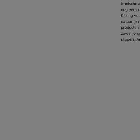
iconische a
nog een co
Kipling vo
natuurlijk
producten. 
zowel
jon
slippers. J