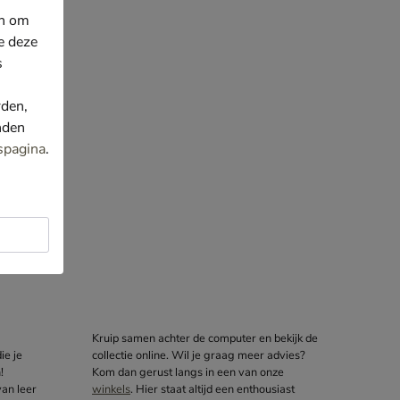
en om
e deze
s
rden,
nden
spagina
.
Kruip samen achter de computer en bekijk de
ie je
collectie online. Wil je graag meer advies?
!
Kom dan gerust langs in een van onze
an leer
winkels
. Hier staat altijd een enthousiast