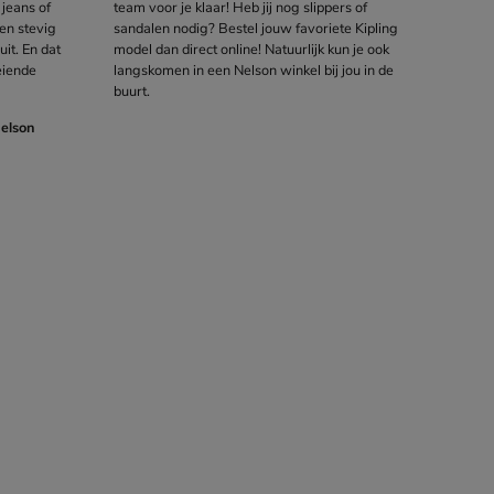
 jeans of
team voor je klaar! Heb jij nog
slippers
of
en stevig
sandalen
nodig? Bestel jouw favoriete Kipling
uit. En dat
model dan direct online! Natuurlijk kun je ook
oeiende
langskomen in een Nelson winkel bij jou in de
buurt.
Nelson