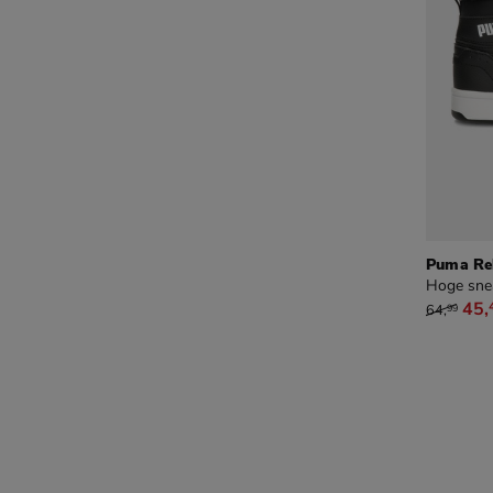
Puma Re
Hoge sne
van € 64
45
,
64
,
99