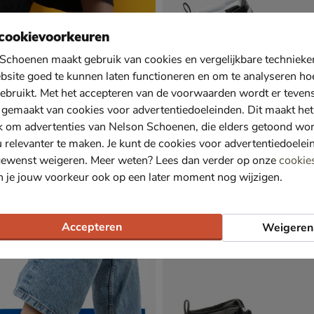
cookievoorkeuren
Schoenen maakt gebruik van cookies en vergelijkbare techniek
bsite goed te kunnen laten functioneren en om te analyseren ho
ebruikt. Met het accepteren van de voorwaarden wordt er teven
 gemaakt van cookies voor advertentiedoeleinden. Dit maakt het
k om advertenties van Nelson Schoenen, die elders getoond wo
u relevanter te maken. Je kunt de cookies voor advertentiedoelei
gewenst weigeren. Meer weten? Lees dan verder op onze
cookie
n je jouw voorkeur ook op een later moment nog wijzigen.
nity Lite AC
Puma Rebound V6 Mid
ndschoenen - zwart
Klittenbandschoenen - zwart
€ 54,99
54
,
99
Accepteren
Weigeren
Sale