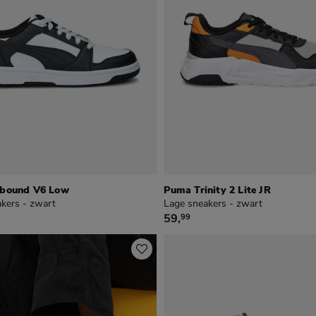
bound V6 Low
Puma Trinity 2 Lite JR
kers - zwart
Lage sneakers - zwart
€ 59,99
59
,
99