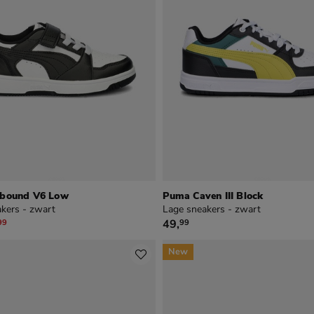
bound V6 Low
Puma Caven III Block
kers - zwart
Lage sneakers - zwart
,99 voor € 34,99
€ 49,99
49
,
99
99
New