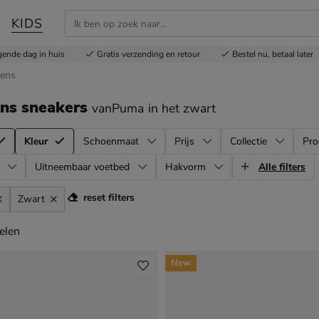
KIDS
gende dag in huis
Gratis
verzending en retour
Bestel nu,
betaal later
gens
ns sneakers
vanPuma
in het zwart
Kleur
Schoenmaat
Prijs
Collectie
Pro
Uitneembaar voetbed
Hakvorm
Alle filters
reset filters
Zwart
elen
elen
New