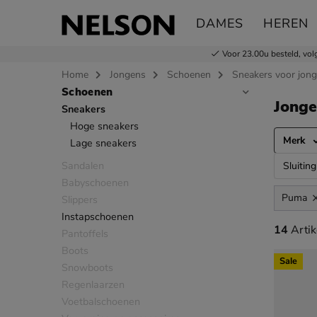
DAMES
HEREN
Voor 23.00u besteld,
vol
Home
Jongens
Schoenen
Sneakers voor jon
Schoenen
Sla categorieën over
Jonge
Sneakers
Hoge sneakers
Merk
Lage sneakers
Sandalen
Sluiting
Babyschoenen
Puma
Slippers
Instapschoenen
14 artik
14
Artik
Pantoffels
Boots
Sale
Snowboots
Regenlaarzen
Voetbalschoenen