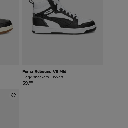
Puma Rebound V6 Mid
Hoge sneakers - zwart
€ 59,99
59
,
99