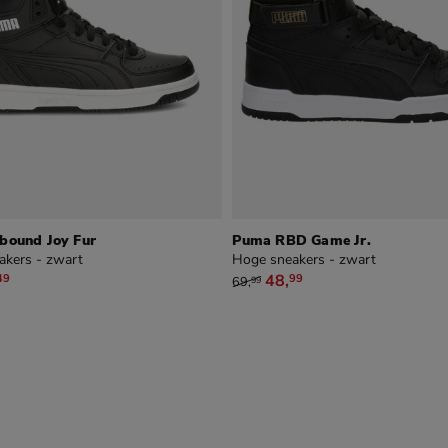
bound Joy Fur
Puma RBD Game Jr.
akers - zwart
Hoge sneakers - zwart
,99 voor € 45,49
van € 69,99 voor € 48,99
48
,
49
99
69
,
99