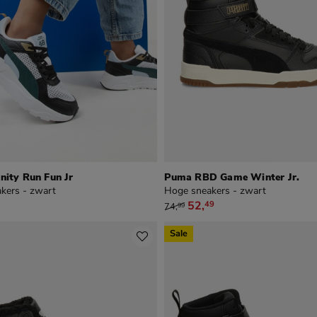
nity Run Fun Jr
Puma RBD Game Winter Jr.
kers - zwart
Hoge sneakers - zwart
van € 74,99 voor € 52,49
52
,
49
74
,
99
Sale