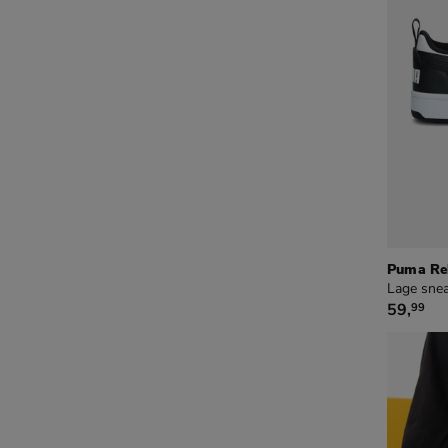
Puma Re
Lage snea
€ 59,99
59
,
99