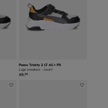
Puma Trinity 2 LT AC+ PS
Lage sneakers - zwart
€ 49,99
49
,
99