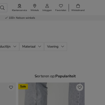
Klantenservice
Winkels
Inloggen
Favorieten
Winkelmand
100+
Nelson winkels
ductlijn
Materiaal
Voering
Sorteren op:
Sale