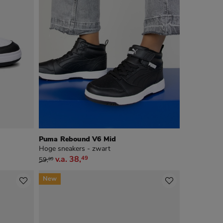
Puma Rebound V6 Mid
Hoge sneakers - zwart
van € 59,99 vanaf € 38,49
v.a.
38
,
49
59
,
99
New