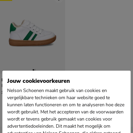
Nelson Kids
Jouw cookievoorkeuren
Babyschoenen - multi
Nelson Schoenen maakt gebruik van cookies en
van € 59,99 voor € 41,99
41
,
99
59
,
99
vergelijkbare technieken om haar website goed te
kunnen laten functioneren en om te analyseren hoe deze
wordt gebruikt. Met het accepteren van de voorwaarden
wordt er tevens gebruik gemaakt van cookies voor
advertentiedoeleinden. Dit maakt het mogelijk om