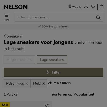
Winkels
Menu
Voor 23.00u besteld,
Gratis
Bestel nu,
100+
verzending en retour
Nelson winkels
betaal later
volgende dag in huis
Sneakers
Lage sneakers voor jongens
vanNelson Kids
in het multi
tegorieën over
Hoge sneakers
Lage sneakers
Filter
reset filters
Nelson Kids
Multi
1 artikel
1
Artikel
Sorteren op:
Sale