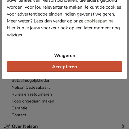
advertenties van Nelson Schoenen, die elders getoond
Nieuwsbrief
worden, voor jou relevanter te maken. Je kunt de cookies
*
Ontvang € 10,- welkomstkorting
en blijf op de hoogte van leuke
voor advertentiedoeleinden indien gewenst weigeren.
acties en aanbiedingen!
Meer weten? Lees dan verder op onze
cookiespagina
.
Hier kun je jouw voorkeur ook op een later moment nog
Inschrijven
E-mailadres
wijzigen.
*
Bekijk de
actievoorwaarden
.
Weigeren
Klantenservice
Accepteren
Inloggen
Bestellen
Betaalmogelijkheden
Nelson Cadeaukaart
Ruilen en retourneren
Koop ongedaan maken
Garantie
Contact
Over Nelson