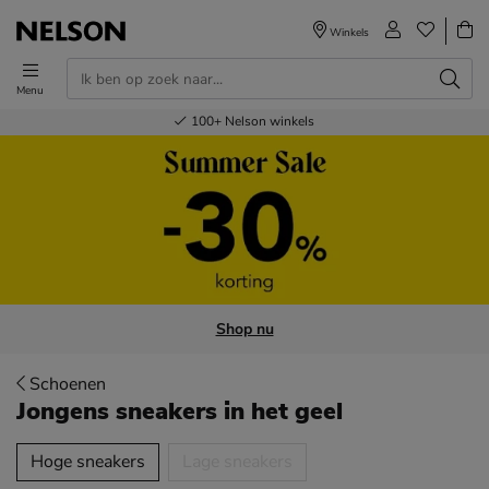
Winkels
Menu
Voor 23.00u besteld,
Gratis
Bestel nu,
100+
verzending en retour
Nelson winkels
betaal later
volgende dag in huis
Shop nu
Schoenen
Jongens sneakers
in het geel
tegorieën over
Hoge sneakers
Lage sneakers