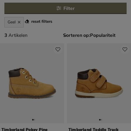
Filter
reset filters
Geel
3 artikelen
3
Artikelen
Sorteren op:
Timberland Pokey Pine
Timberland Toddle Track