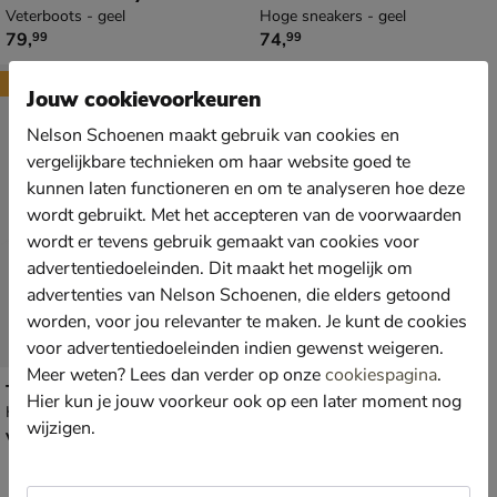
Veterboots - geel
Hoge sneakers - geel
€ 79,99
€ 74,99
79
,
74
,
99
99
New
Jouw cookievoorkeuren
Nelson Schoenen maakt gebruik van cookies en
vergelijkbare technieken om haar website goed te
kunnen laten functioneren en om te analyseren hoe deze
wordt gebruikt. Met het accepteren van de voorwaarden
wordt er tevens gebruik gemaakt van cookies voor
advertentiedoeleinden. Dit maakt het mogelijk om
advertenties van Nelson Schoenen, die elders getoond
worden, voor jou relevanter te maken. Je kunt de cookies
voor advertentiedoeleinden indien gewenst weigeren.
Meer weten? Lees dan verder op onze
cookiespagina
.
Timberland Field Trekker Low Bungee
Hier kun je jouw voorkeur ook op een later moment nog
Hoge sneakers - geel
wijzigen.
vanaf € 84,99
v.a.
84
,
99