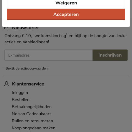
Weigeren
Accepteren
Nieuwsbrief
*
Ontvang € 10,- welkomstkorting
en blijf op de hoogte van leuke
acties en aanbiedingen!
Inschrijven
E-mailadres
*
Bekijk de
actievoorwaarden
.
Klantenservice
Inloggen
Bestellen
Betaalmogelijkheden
Nelson Cadeaukaart
Ruilen en retourneren
Koop ongedaan maken