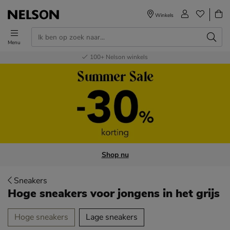
Winkels
Menu
Voor 23.00u besteld,
Gratis
Bestel nu,
100+
verzending en retour
Nelson winkels
betaal later
volgende dag in huis
Shop nu
Sneakers
Hoge sneakers voor jongens
in het grijs
tegorieën over
Hoge sneakers
Lage sneakers