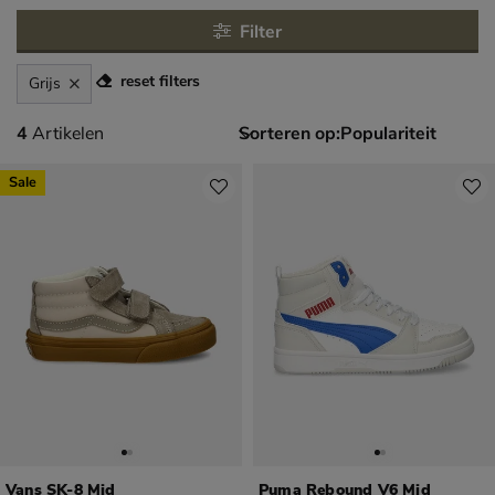
Filter
reset filters
Grijs
4 artikelen
4
Artikelen
Sorteren op:
Sale
Vans SK-8 Mid
Puma Rebound V6 Mid