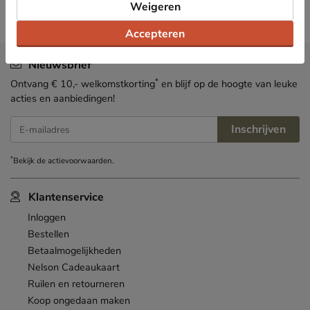
Weigeren
Accepteren
Nieuwsbrief
*
Ontvang € 10,- welkomstkorting
en blijf op de hoogte van leuke
acties en aanbiedingen!
Inschrijven
E-mailadres
*
Bekijk de
actievoorwaarden
.
Klantenservice
Inloggen
Bestellen
Betaalmogelijkheden
Nelson Cadeaukaart
Ruilen en retourneren
Koop ongedaan maken