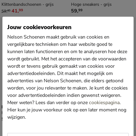
Klittenbandschoenen - grijs
Hoge sneakers - grijs
van € 59,99 voor € 41,99
€ 59,99
41
,
59
,
99
99
59
,
99
Jouw cookievoorkeuren
Nelson Schoenen maakt gebruik van cookies en
vergelijkbare technieken om haar website goed te
kunnen laten functioneren en om te analyseren hoe deze
wordt gebruikt. Met het accepteren van de voorwaarden
wordt er tevens gebruik gemaakt van cookies voor
advertentiedoeleinden. Dit maakt het mogelijk om
advertenties van Nelson Schoenen, die elders getoond
worden, voor jou relevanter te maken. Je kunt de cookies
voor advertentiedoeleinden indien gewenst weigeren.
Meer weten? Lees dan verder op onze
cookiespagina
.
Puma Rebound V6 Mid
adidas Rapid Court Mid
Hier kun je jouw voorkeur ook op een later moment nog
Klittenbandschoenen - grijs
Hoge sneakers - grijs
wijzigen.
€ 54,99
€ 59,99
54
,
59
,
99
99