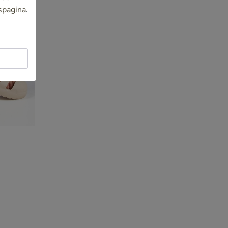
spagina
.