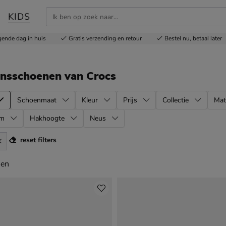
KIDS
gende dag in huis
Gratis
verzending en retour
Bestel nu,
betaal later
ensschoenen
van Crocs
Schoenmaat
Kleur
Prijs
Collectie
Mat
rm
Hakhoogte
Neus
reset filters
en
len