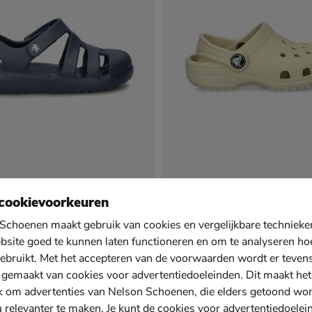
assic Fisherman
Crocs Classic
cookievoorkeuren
 - blauw
Instapschoenen - wit
,99 voor € 24,49
vanaf € 34,99
v.a.
34
,
49
99
Schoenen maakt gebruik van cookies en vergelijkbare techniek
bsite goed te kunnen laten functioneren en om te analyseren ho
Sale
ebruikt. Met het accepteren van de voorwaarden wordt er teven
 gemaakt van cookies voor advertentiedoeleinden. Dit maakt het
k om advertenties van Nelson Schoenen, die elders getoond wo
u relevanter te maken. Je kunt de cookies voor advertentiedoelei