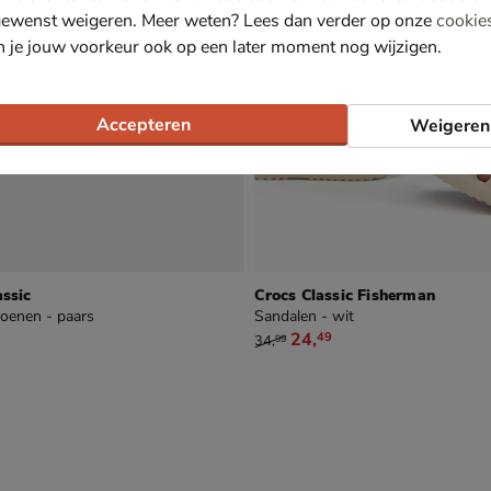
gewenst weigeren. Meer weten? Lees dan verder op onze
cookie
n je jouw voorkeur ook op een later moment nog wijzigen.
Accepteren
Weigeren
assic
Crocs Classic Fisherman
oenen - paars
Sandalen - wit
van € 34,99 voor € 24,49
24
,
49
34
,
99