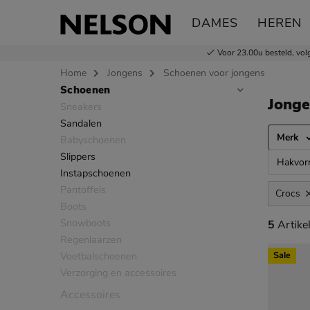
DAMES
HEREN
Voor 23.00u besteld,
vol
Home
Jongens
Schoenen voor jongens
Schoenen
Sla categorieën over
Jong
Sneakers
Sandalen
Merk
Babyschoenen
Slippers
Hakvo
Instapschoenen
Pantoffels
Crocs
Boots
Snowboots
5 artikel
5
Artike
Regenlaarzen
Voetbalschoenen
Sale
Verzorging en accessoires
Accessoires