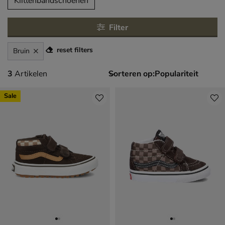
tegorieën over
Klittenbandschoenen
Filter
reset filters
Bruin
3 artikelen
3
Artikelen
Sorteren op:
Sale