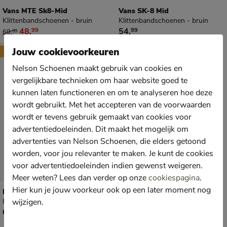
Vans MTE Sk8-Mid
Vans SK-8 Mid
Klittenbandschoenen - bruin
Klittenbandschoenen - bruin
van € 69,99 voor € 48,99
€ 54,99
48
,
54
,
99
99
69
,
99
Jouw cookievoorkeuren
New
Nelson Schoenen maakt gebruik van cookies en
vergelijkbare technieken om haar website goed te
kunnen laten functioneren en om te analyseren hoe deze
wordt gebruikt. Met het accepteren van de voorwaarden
wordt er tevens gebruik gemaakt van cookies voor
advertentiedoeleinden. Dit maakt het mogelijk om
advertenties van Nelson Schoenen, die elders getoond
worden, voor jou relevanter te maken. Je kunt de cookies
voor advertentiedoeleinden indien gewenst weigeren.
Meer weten? Lees dan verder op onze
cookiespagina
.
Hier kun je jouw voorkeur ook op een later moment nog
Nelson Kids
wijzigen.
Klittenbandschoenen - bruin
€ 69,99
69
,
99