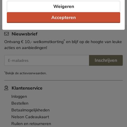
Weigeren
Accepteren
Nieuwsbrief
*
Ontvang € 10,- welkomstkorting
en blijf op de hoogte van leuke
acties en aanbiedingen!
Inschrijven
E-mailadres
*
Bekijk de
actievoorwaarden
.
Klantenservice
Inloggen
Bestellen
Betaalmogelijkheden
Nelson Cadeaukaart
Ruilen en retourneren