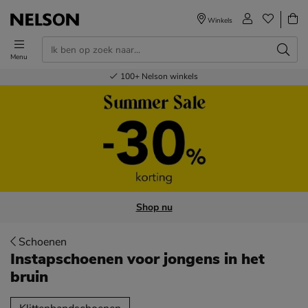
Winkels
Menu
Voor 23.00u besteld,
Gratis
Bestel nu,
100+
verzending en retour
Nelson winkels
betaal later
volgende dag in huis
Shop nu
Schoenen
Instapschoenen voor jongens
in het
bruin