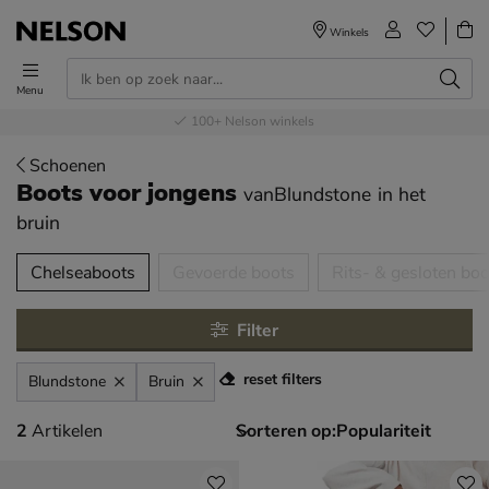
Winkels
Menu
Voor 23.00u besteld,
Gratis
Bestel nu,
100+
verzending en retour
Nelson winkels
betaal later
volgende dag in huis
Schoenen
Boots voor jongens
vanBlundstone
in het
bruin
tegorieën over
Chelseaboots
Gevoerde boots
Rits- & gesloten boo
Filter
reset filters
Blundstone
Bruin
2 artikelen
2
Artikelen
Sorteren op: