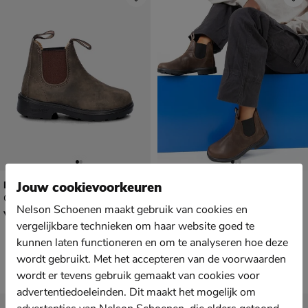
Blundstone 565
Blundstone 1468
Jouw cookievoorkeuren
Chelseaboots - bruin
Chelseaboots - bruin
Nelson Schoenen maakt gebruik van cookies en
vanaf € 129,99
€ 129,99
v.a.
129
,
129
,
99
99
vergelijkbare technieken om haar website goed te
kunnen laten functioneren en om te analyseren hoe deze
wordt gebruikt. Met het accepteren van de voorwaarden
wordt er tevens gebruik gemaakt van cookies voor
advertentiedoeleinden. Dit maakt het mogelijk om