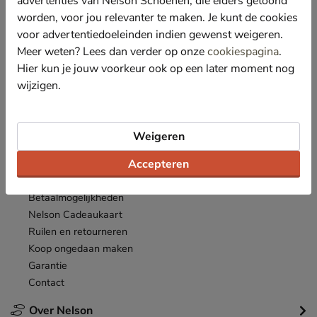
advertenties van Nelson Schoenen, die elders getoond
Nieuwsbrief
worden, voor jou relevanter te maken. Je kunt de cookies
*
Ontvang € 10,- welkomstkorting
en blijf op de hoogte van leuke
voor advertentiedoeleinden indien gewenst weigeren.
acties en aanbiedingen!
Meer weten? Lees dan verder op onze
cookiespagina
.
Hier kun je jouw voorkeur ook op een later moment nog
Inschrijven
E-mailadres
wijzigen.
*
Bekijk de
actievoorwaarden
.
Weigeren
Klantenservice
Accepteren
Inloggen
Bestellen
Betaalmogelijkheden
Nelson Cadeaukaart
Ruilen en retourneren
Koop ongedaan maken
Garantie
Contact
Over Nelson