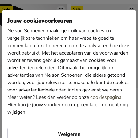
Sale
Sale
Jouw cookievoorkeuren
Nelson Schoenen maakt gebruik van cookies en
vergelijkbare technieken om haar website goed te
kunnen laten functioneren en om te analyseren hoe deze
wordt gebruikt. Met het accepteren van de voorwaarden
wordt er tevens gebruik gemaakt van cookies voor
advertentiedoeleinden. Dit maakt het mogelijk om
advertenties van Nelson Schoenen, die elders getoond
worden, voor jou relevanter te maken. Je kunt de cookies
voor advertentiedoeleinden indien gewenst weigeren.
TOMS Lite Rio
TOMS Trvl Lite 2.0
Meer weten? Lees dan verder op onze
cookiespagina
.
Lage sneakers - beige
Lage sneakers - grijs
Hier kun je jouw voorkeur ook op een later moment nog
van € 79,99 voor € 55,99
van € 89,99 voor € 62,99
55
,
62
,
99
99
79
,
89
,
99
99
wijzigen.
Weigeren