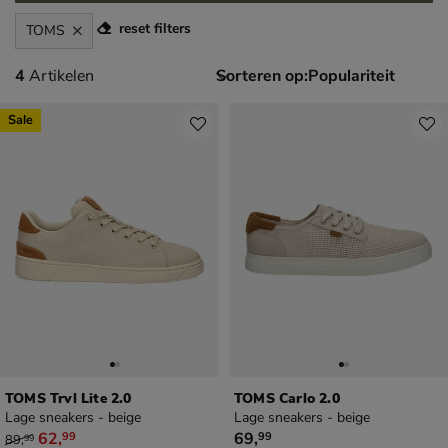
reset filters
TOMS
4 artikelen
4
Artikelen
Sorteren op:
Sale
TOMS Trvl Lite 2.0
TOMS Carlo 2.0
Lage sneakers - beige
Lage sneakers - beige
van € 89,99 voor € 62,99
€ 69,99
62
,
69
,
99
99
89
,
99