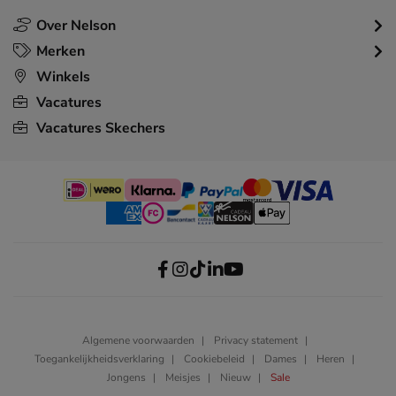
Over Nelson
Merken
Winkels
Vacatures
Vacatures Skechers
Algemene voorwaarden
Privacy statement
Toegankelijkheidsverklaring
Cookiebeleid
Dames
Heren
Jongens
Meisjes
Nieuw
Sale