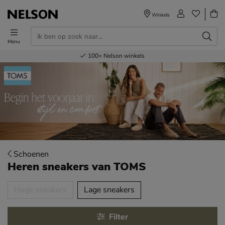
Winkels
Menu
Voor 23.00u besteld,
Gratis
Bestel nu,
100+
verzending en retour
Nelson winkels
betaal later
volgende dag in huis
Schoenen
Heren sneakers
van TOMS
tegorieën over
Hoge sneakers
Lage sneakers
Filter