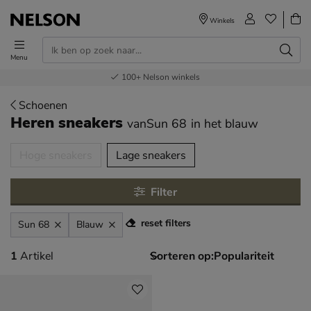
Winkels
Menu
Voor 23.00u besteld,
Gratis
Bestel nu,
100+
verzending en retour
Nelson winkels
betaal later
volgende dag in huis
Schoenen
Heren sneakers
vanSun 68
in het blauw
tegorieën over
Hoge sneakers
Lage sneakers
Filter
reset filters
Sun 68
Blauw
1 artikel
1
Artikel
Sorteren op: