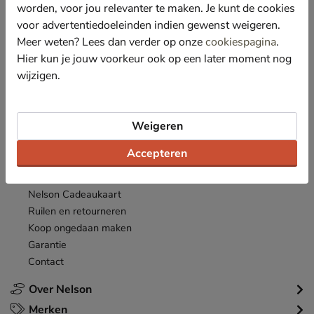
*
worden, voor jou relevanter te maken. Je kunt de cookies
Ontvang € 10,- welkomstkorting
en blijf op de hoogte van leuke
acties en aanbiedingen!
voor advertentiedoeleinden indien gewenst weigeren.
Meer weten? Lees dan verder op onze
cookiespagina
.
Inschrijven
Hier kun je jouw voorkeur ook op een later moment nog
E-mailadres
wijzigen.
*
Bekijk de
actievoorwaarden
.
Klantenservice
Weigeren
Inloggen
Accepteren
Bestellen
Betaalmogelijkheden
Nelson Cadeaukaart
Ruilen en retourneren
Koop ongedaan maken
Garantie
Contact
Over Nelson
Merken