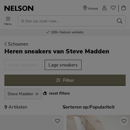
Winkels
Menu
Voor 23.00u besteld,
Gratis
Bestel nu,
100+
verzending en retour
Nelson winkels
betaal later
volgende dag in huis
Schoenen
Heren sneakers
van Steve Madden
tegorieën over
Hoge sneakers
Lage sneakers
Filter
reset filters
Steve Madden
9 artikelen
9
Artikelen
Sorteren op: