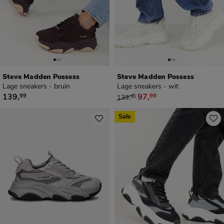
Steve Madden Possess
Steve Madden Possess
Lage sneakers - bruin
Lage sneakers - wit
€ 139,99
van € 139,99 voor € 97,99
139
,
97
,
99
99
139
,
99
Sale