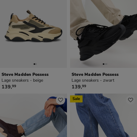
Steve Madden Possess
Steve Madden Possess
Lage sneakers - beige
Lage sneakers - zwart
€ 139,99
€ 139,99
139
,
139
,
99
99
Sale