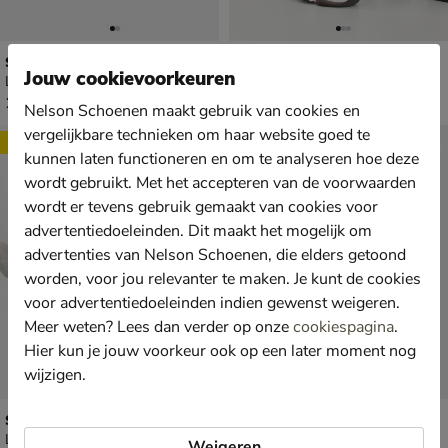
Steve Madden Possess
Steve Madden Possess
Jouw cookievoorkeuren
Lage sneakers - grijs
Lage sneakers - zwart
€ 139,99
van € 139,99 voor € 97,99
139
,
97
,
99
99
139
,
99
Nelson Schoenen maakt gebruik van cookies en
vergelijkbare technieken om haar website goed te
Sale
kunnen laten functioneren en om te analyseren hoe deze
wordt gebruikt. Met het accepteren van de voorwaarden
wordt er tevens gebruik gemaakt van cookies voor
advertentiedoeleinden. Dit maakt het mogelijk om
advertenties van Nelson Schoenen, die elders getoond
worden, voor jou relevanter te maken. Je kunt de cookies
voor advertentiedoeleinden indien gewenst weigeren.
Meer weten? Lees dan verder op onze
cookiespagina
.
Hier kun je jouw voorkeur ook op een later moment nog
wijzigen.
Steve Madden Possess
Steve Madden Plastored
Lage sneakers - beige
Lage sneakers - zwart
Weigeren