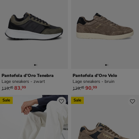
Pantofola d'Oro Tenebra
Pantofola d'Oro Velo
Lage sneakers - zwart
Lage sneakers - bruin
van € 119,99 voor € 83,99
van € 129,99 voor € 90,99
83
,
90
,
99
99
119
,
129
,
99
99
Sale
Sale