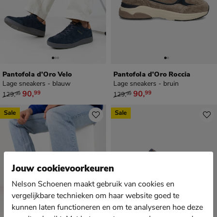
Pantofola d'Oro Velo
Pantofola d'Oro Roccia
Lage sneakers - blauw
Lage sneakers - bruin
van € 129,99 voor € 90,99
van € 129,99 voor € 90,99
90
,
90
,
99
99
129
,
129
,
99
99
Sale
Sale
Jouw cookievoorkeuren
Nelson Schoenen maakt gebruik van cookies en
vergelijkbare technieken om haar website goed te
kunnen laten functioneren en om te analyseren hoe deze