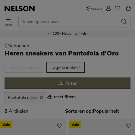
Winkels
Menu
Voor 23.00u besteld,
Gratis
Bestel nu,
100+
verzending en retour
Nelson winkels
betaal later
volgende dag in huis
Schoenen
Heren sneakers
van Pantofola d'Oro
tegorieën over
Hoge sneakers
Lage sneakers
Filter
reset filters
Pantofola d'Oro
8 artikelen
8
Artikelen
Sorteren op:
Sale
Sale