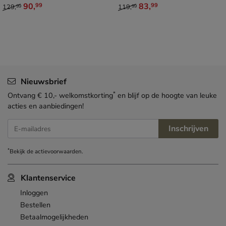
van € 129,99 voor € 90,99
van € 119,99 voor € 83,99
90
,
83
,
99
99
129
,
119
,
99
99
Nieuwsbrief
*
Ontvang € 10,- welkomstkorting
en blijf op de hoogte van leuke
acties en aanbiedingen!
Inschrijven
E-mailadres
*
Bekijk de
actievoorwaarden
.
Klantenservice
Inloggen
Bestellen
Betaalmogelijkheden