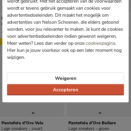
wordt gebruikt. Met het accepteren van de voorwaarden
wordt er tevens gebruik gemaakt van cookies voor
advertentiedoeleinden. Dit maakt het mogelijk om
Pantofola d'Oro Roccia
Pantofola d'Oro Tenebra
advertenties van Nelson Schoenen, die elders getoond
Lage sneakers - blauw
Lage sneakers - blauw
worden, voor jou relevanter te maken. Je kunt de cookies
van € 129,99 voor € 90,99
van € 119,99 voor € 83,99
90
,
83
,
99
99
129
,
119
,
99
99
voor advertentiedoeleinden indien gewenst weigeren.
Sale
Sale
Meer weten? Lees dan verder op onze
cookiespagina
.
Hier kun je jouw voorkeur ook op een later moment nog
wijzigen.
Weigeren
Accepteren
Pantofola d'Oro Velo
Pantofola d'Oro Ballare
Lage sneakers - zwart
Lage sneakers - groen