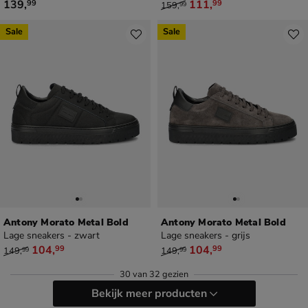
€ 139,99
van € 159,99 voor € 111,99
139
,
111
,
99
99
159
,
99
Sale
Sale
Antony Morato Metal Bold
Antony Morato Metal Bold
Lage sneakers - zwart
Lage sneakers - grijs
van € 149,99 voor € 104,99
van € 149,99 voor € 104,99
104
,
104
,
99
99
149
,
149
,
99
99
30
van
32 gezien
Bekijk meer producten