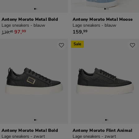
Antony Morato Metal Bold
Antony Morato Metal Moose
Lage sneakers - blauw
Lage sneakers - blauw
van € 139,99 voor € 97,99
€ 159,99
97
,
159
,
99
99
139
,
99
Sale
Antony Morato Metal Bold
Antony Morato Flint Animal
Lage sneakers - zwart
Lage sneakers - zwart