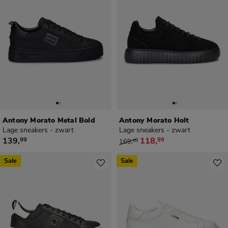
Antony Morato Metal Bold
Antony Morato Holt
Lage sneakers - zwart
Lage sneakers - zwart
€ 139,99
van € 169,99 voor € 118,99
139
,
118
,
99
99
169
,
99
Sale
Sale