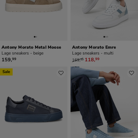
Antony Morato Metal Moose
Antony Morato Emre
Lage sneakers - beige
Lage sneakers - multi
€ 159,99
van € 169,99 voor € 118,99
159
,
118
,
99
99
169
,
99
Sale