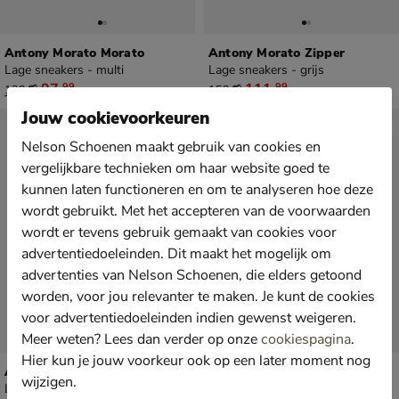
Antony Morato Morato
Antony Morato Zipper
Lage sneakers - multi
Lage sneakers - grijs
van € 139,99 voor € 97,99
van € 159,99 voor € 111,99
97
,
111
,
99
99
139
,
159
,
99
99
Jouw cookievoorkeuren
Sale
Nelson Schoenen maakt gebruik van cookies en
vergelijkbare technieken om haar website goed te
kunnen laten functioneren en om te analyseren hoe deze
wordt gebruikt. Met het accepteren van de voorwaarden
wordt er tevens gebruik gemaakt van cookies voor
advertentiedoeleinden. Dit maakt het mogelijk om
advertenties van Nelson Schoenen, die elders getoond
worden, voor jou relevanter te maken. Je kunt de cookies
voor advertentiedoeleinden indien gewenst weigeren.
Meer weten? Lees dan verder op onze
cookiespagina
.
Hier kun je jouw voorkeur ook op een later moment nog
Antony Morato Metal Moose
Antony Morato Metal Bold
wijzigen.
Lage sneakers - grijs
Lage sneakers - groen