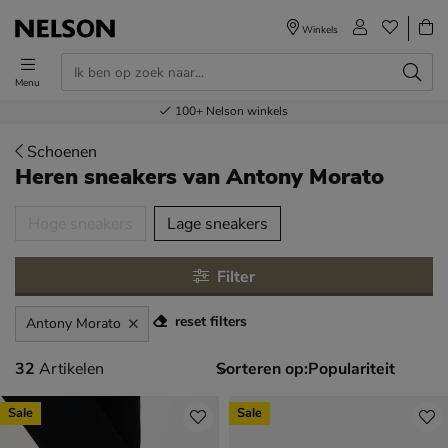
Winkels
Menu
Voor 23.00u besteld,
Gratis
Bestel nu,
100+
verzending en retour
Nelson winkels
betaal later
volgende dag in huis
Schoenen
Heren sneakers
van Antony Morato
tegorieën over
Hoge sneakers
Lage sneakers
Filter
reset filters
Antony Morato
32 artikelen
32
Artikelen
Sorteren op:
Sale
Sale