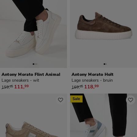
Antony Morato Flint Animal
Antony Morato Holt
Lage sneakers - wit
Lage sneakers - bruin
van € 159,99 voor € 111,99
van € 169,99 voor € 118,99
111
,
118
,
99
99
159
,
169
,
99
99
Sale