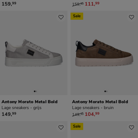
€ 159,99
van € 159,99 voor € 111,99
159
,
111
,
99
99
159
,
99
Sale
Antony Morato Metal Bold
Antony Morato Metal Bold
Lage sneakers - grijs
Lage sneakers - bruin
€ 149,99
van € 149,99 voor € 104,99
149
,
104
,
99
99
149
,
99
Sale