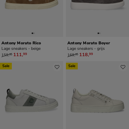
Antony Morato Rico
Antony Morato Boyer
Lage sneakers - beige
Lage sneakers - grijs
van € 159,99 voor € 111,99
van € 169,99 voor € 118,99
111
,
118
,
99
99
159
,
169
,
99
99
Sale
Sale