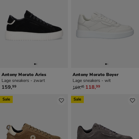
Antony Morato Aries
Antony Morato Boyer
Lage sneakers - zwart
Lage sneakers - wit
€ 159,99
van € 169,99 voor € 118,99
159
,
118
,
99
99
169
,
99
Sale
Sale