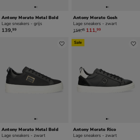
Antony Morato Metal Bold
Antony Morato Gosh
Lage sneakers - grijs
Lage sneakers - zwart
€ 139,99
van € 159,99 voor € 111,99
139
,
111
,
99
99
159
,
99
Sale
Antony Morato Metal Bold
Antony Morato Rico
Lage sneakers - zwart
Lage sneakers - zwart