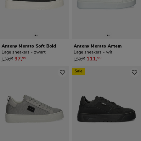
Antony Morato Soft Bold
Antony Morato Artem
Lage sneakers - zwart
Lage sneakers - wit
van € 139,99 voor € 97,99
van € 159,99 voor € 111,99
97
,
111
,
99
99
139
,
159
,
99
99
Sale