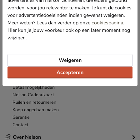
advertenties van Nelson Schoenen, die elders getoond
Nieuwsbrief
worden, voor jou relevanter te maken. Je kunt de cookies
*
Ontvang € 10,- welkomstkorting
en blijf op de hoogte van leuke
voor advertentiedoeleinden indien gewenst weigeren.
acties en aanbiedingen!
Meer weten? Lees dan verder op onze
cookiespagina
.
Hier kun je jouw voorkeur ook op een later moment nog
Inschrijven
E-mailadres
wijzigen.
*
Bekijk de
actievoorwaarden
.
Weigeren
Klantenservice
Accepteren
Inloggen
Bestellen
Betaalmogelijkheden
Nelson Cadeaukaart
Ruilen en retourneren
Koop ongedaan maken
Garantie
Contact
Over Nelson