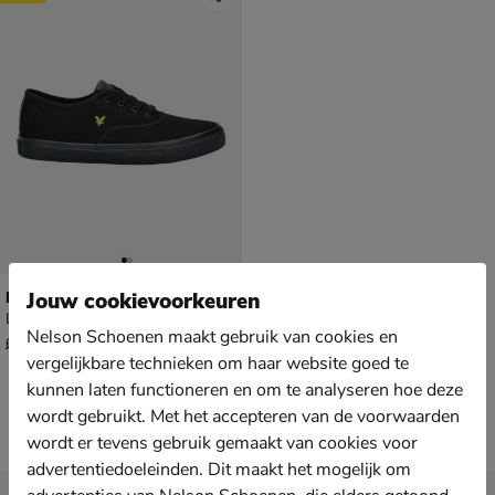
Lyle & Scott Wick
Jouw cookievoorkeuren
Lage sneakers - zwart
Nelson Schoenen maakt gebruik van cookies en
van € 64,99 voor € 45,49
45
,
49
64
,
99
vergelijkbare technieken om haar website goed te
kunnen laten functioneren en om te analyseren hoe deze
wordt gebruikt. Met het accepteren van de voorwaarden
wordt er tevens gebruik gemaakt van cookies voor
advertentiedoeleinden. Dit maakt het mogelijk om