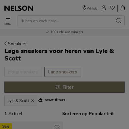
Winkels
Menu
Voor 23.00u besteld,
Gratis
Bestel nu,
100+
verzending en retour
Nelson winkels
betaal later
volgende dag in huis
Sneakers
Lage sneakers voor heren
van Lyle &
Scott
tegorieën over
Hoge sneakers
Lage sneakers
Filter
reset filters
Lyle & Scott
1 artikel
1
Artikel
Sorteren op:
Sale