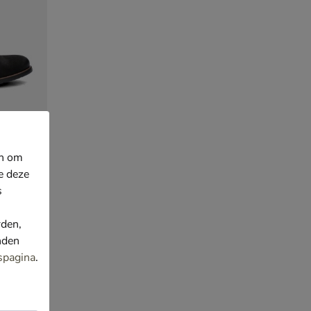
en om
e deze
s
rden,
nden
spagina
.