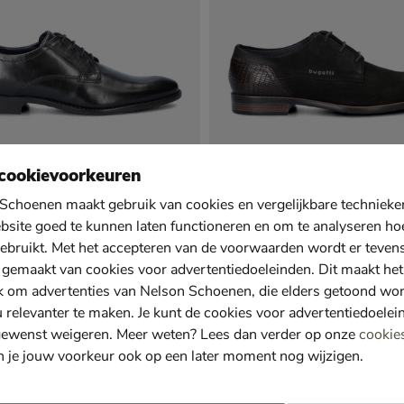
cookievoorkeuren
Schoenen maakt gebruik van cookies en vergelijkbare techniek
bsite goed te kunnen laten functioneren en om te analyseren ho
ebruikt. Met het accepteren van de voorwaarden wordt er teven
Bugatti
 gemaakt van cookies voor advertentiedoeleinden. Dit maakt het
e schoenen - zwart
Lage nette schoenen - zwart
€ 99,99
99
,
99
k om advertenties van Nelson Schoenen, die elders getoond wo
u relevanter te maken. Je kunt de cookies voor advertentiedoelei
gewenst weigeren. Meer weten? Lees dan verder op onze
cookie
n je jouw voorkeur ook op een later moment nog wijzigen.