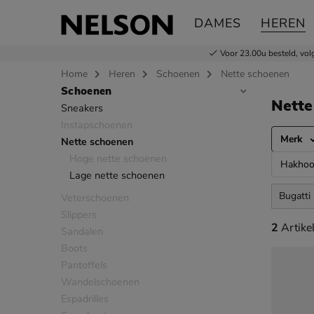
DAMES
HEREN
Voor 23.00u besteld,
vol
Home
Heren
Schoenen
Nette schoenen
Schoenen
Sla categorieën over
Nette
Sneakers
Instapschoenen
Merk
Nette schoenen
Hoge nette schoenen
Hakhoo
Lage nette schoenen
Bugatti
Veterschoenen
Slippers
2 artikel
2
Artike
Sandalen
Boots
Pantoffels
Wandelschoenen
Espadrilles