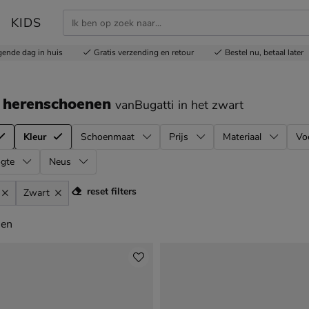
KIDS
gende dag in huis
Gratis
verzending en retour
Bestel nu,
betaal later
 herenschoenen
vanBugatti
in het zwart
Kleur
Schoenmaat
Prijs
Materiaal
Vo
gte
Neus
reset filters
Zwart
en
len