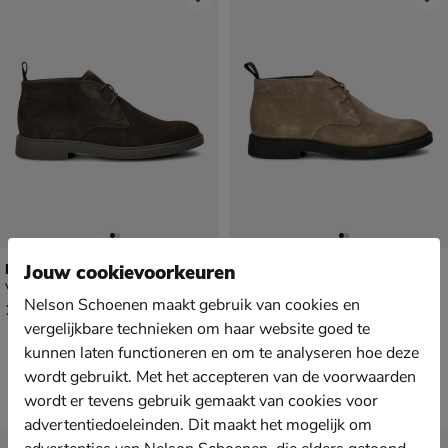
Blackstone
Blackstone
Jouw cookievoorkeuren
Veterboots - bruin
Veterboots - beige
Nelson Schoenen maakt gebruik van cookies en
€ 159,99
€ 159,99
159
,
159
,
99
99
vergelijkbare technieken om haar website goed te
kunnen laten functioneren en om te analyseren hoe deze
wordt gebruikt. Met het accepteren van de voorwaarden
wordt er tevens gebruik gemaakt van cookies voor
advertentiedoeleinden. Dit maakt het mogelijk om