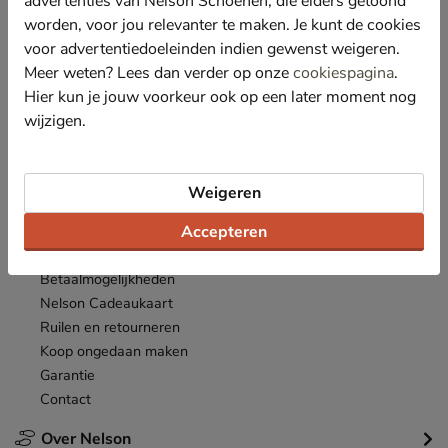
advertenties van Nelson Schoenen, die elders getoond
Nieuwsbrief
worden, voor jou relevanter te maken. Je kunt de cookies
*
Ontvang € 10,- welkomstkorting
en blijf op de hoogte van leuke
voor advertentiedoeleinden indien gewenst weigeren.
acties en aanbiedingen!
Meer weten? Lees dan verder op onze
cookiespagina
.
Hier kun je jouw voorkeur ook op een later moment nog
Inschrijven
E-mailadres
wijzigen.
*
Bekijk de
actievoorwaarden
.
Weigeren
Klantenservice
Accepteren
Inloggen
Bestellen
Betaalmogelijkheden
Nelson Cadeaukaart
Ruilen en retourneren
Koop ongedaan maken
Garantie
Contact
Over Nelson