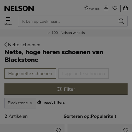
Winkels
Menu
Voor 23.00u besteld,
Gratis
Bestel nu,
100+
verzending en retour
Nelson winkels
betaal later
volgende dag in huis
Nette schoenen
Nette, hoge heren schoenen
van
Blackstone
tegorieën over
Hoge nette schoenen
Lage nette schoenen
Filter
reset filters
Blackstone
2 artikelen
2
Artikelen
Sorteren op: