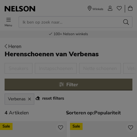
Winkels
Menu
Voor 23.00u besteld,
Gratis
Bestel nu,
100+
verzending en retour
Nelson winkels
betaal later
volgende dag in huis
Heren
Herenschoenen
van Verbenas
tegorieën over
Sneakers
Instapschoenen
Nette schoenen
Vet
Filter
reset filters
Verbenas
4 artikelen
4
Artikelen
Sorteren op:
Sale
Sale