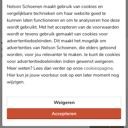
Nelson Schoenen maakt gebruik van cookies en
vergelijkbare technieken om haar website goed te
kunnen laten functioneren en om te analyseren hoe deze
wordt gebruikt. Met het accepteren van de voorwaarden
wordt er tevens gebruik gemaakt van cookies voor
advertentiedoeleinden. Dit maakt het mogelijk om
Verbenas Ernest
Verbenas Ernest
advertenties van Nelson Schoenen, die elders getoond
Pantoffels - blauw
Pantoffels - groen
worden, voor jou relevanter te maken. Je kunt de cookies
van € 59,99 voor € 41,99
van € 59,99 voor € 41,99
41
,
41
,
99
99
59
,
59
,
99
99
voor advertentiedoeleinden indien gewenst weigeren.
Meer weten? Lees dan verder op onze
cookiespagina
.
Hier kun je jouw voorkeur ook op een later moment nog
wijzigen.
Nieuwsbrief
Weigeren
*
Ontvang € 10,- welkomstkorting
en blijf op de hoogte van leuke
acties en aanbiedingen!
Accepteren
Inschrijven
E-mailadres