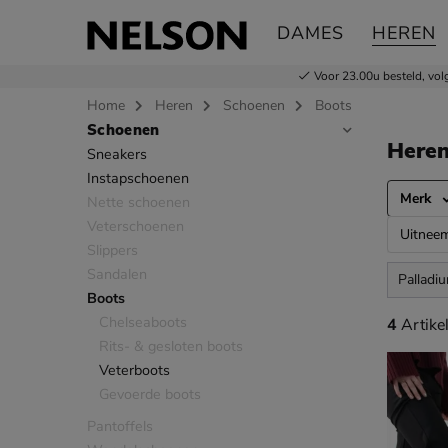
DAMES
HEREN
Voor 23.00u besteld,
vol
Home
Heren
Schoenen
Boots
Schoenen
Sla categorieën over
Here
Sneakers
Instapschoenen
Merk
Nette schoenen
Veterschoenen
Uitnee
Slippers
Sandalen
Palladi
Boots
Chelseaboots
4 artikel
4
Artike
Rits- & gesloten boots
Veterboots
Gevoerde boots
Pantoffels