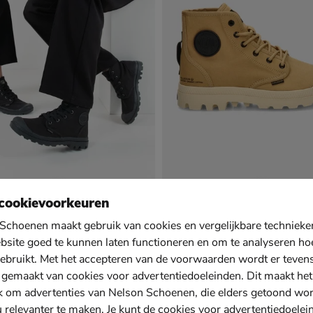
um Pampa Hi
Palladium Pampa Hi Height Su
cookievoorkeuren
s - zwart
Veterboots - bruin
van € 89,99 voor € 79,99
79
,
99
Schoenen maakt gebruik van cookies en vergelijkbare techniek
89
,
99
bsite goed te kunnen laten functioneren en om te analyseren ho
ebruikt. Met het accepteren van de voorwaarden wordt er teven
 gemaakt van cookies voor advertentiedoeleinden. Dit maakt het
k om advertenties van Nelson Schoenen, die elders getoond wo
u relevanter te maken. Je kunt de cookies voor advertentiedoelei