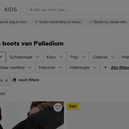
KIDS
gende dag in huis
Gratis
verzending en retour
Bestel nu,
betaal later
n boots
van Palladium
Schoenmaat
Kleur
Prijs
Collectie
Mat
mbaar voetbed
Hakvorm
Hakhoogte
Alle filter
reset filters
um
en
len
Sale