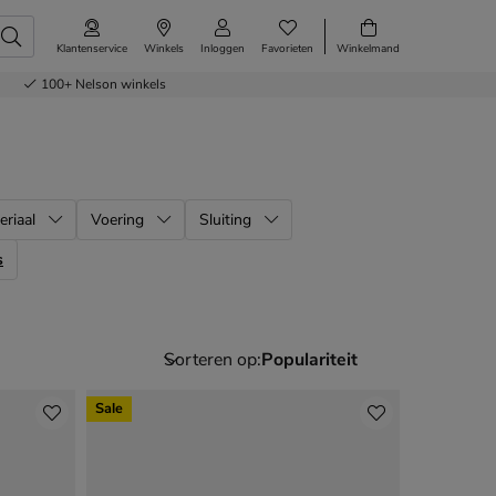
Klantenservice
Winkels
Inloggen
Favorieten
Winkelmand
100+
Nelson winkels
eriaal
Voering
Sluiting
s
Sorteren op:
Sale