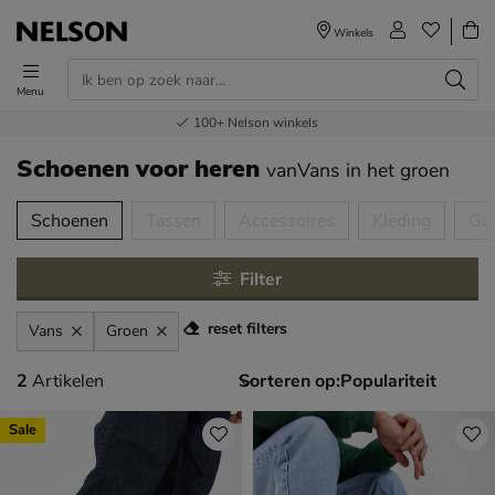
Winkels
Menu
Voor 23.00u besteld,
Gratis
Bestel nu,
100+
verzending en retour
Nelson winkels
betaal later
volgende dag in huis
Schoenen voor heren
vanVans
in het groen
tegorieën over
Schoenen
Tassen
Accessoires
Kleding
Ge
Filter
reset filters
Vans
Groen
2 artikelen
2
Artikelen
Sorteren op:
Sale