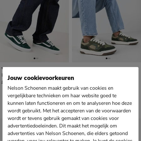
Vans Skate Old Skool
Vans Upland Tonal Block
Lage sneakers - groen
Lage sneakers - groen
Jouw cookievoorkeuren
van € 89,99 voor € 62,99
€ 109,99
62
,
109
,
99
99
89
,
99
Nelson Schoenen maakt gebruik van cookies en
vergelijkbare technieken om haar website goed te
kunnen laten functioneren en om te analyseren hoe deze
wordt gebruikt. Met het accepteren van de voorwaarden
wordt er tevens gebruik gemaakt van cookies voor
advertentiedoeleinden. Dit maakt het mogelijk om
Nieuwsbrief
advertenties van Nelson Schoenen, die elders getoond
*
Ontvang € 10,- welkomstkorting
en blijf op de hoogte van leuke
worden, voor jou relevanter te maken. Je kunt de cookies