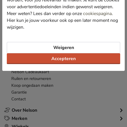
acties en aanbiedingen!
voor advertentiedoeleinden indien gewenst weigeren.
Meer weten? Lees dan verder op onze
cookiespagina
.
Inschrijven
E-mailadres
Hier kun je jouw voorkeur ook op een later moment nog
wijzigen.
*
Bekijk de
actievoorwaarden
.
Klantenservice
Weigeren
Inloggen
Bestellen
Accepteren
Betaalmogelijkheden
Nelson Cadeaukaart
Ruilen en retourneren
Koop ongedaan maken
Garantie
Contact
Over Nelson
Merken
Winkels