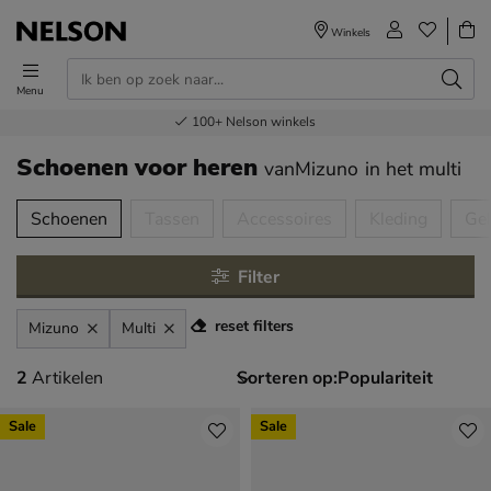
Winkels
Menu
Voor 23.00u besteld,
Gratis
Bestel nu,
100+
verzending en retour
Nelson winkels
betaal later
volgende dag in huis
Schoenen voor heren
vanMizuno
in het multi
tegorieën over
Schoenen
Tassen
Accessoires
Kleding
Ge
Filter
reset filters
Mizuno
Multi
2 artikelen
2
Artikelen
Sorteren op:
Sale
Sale