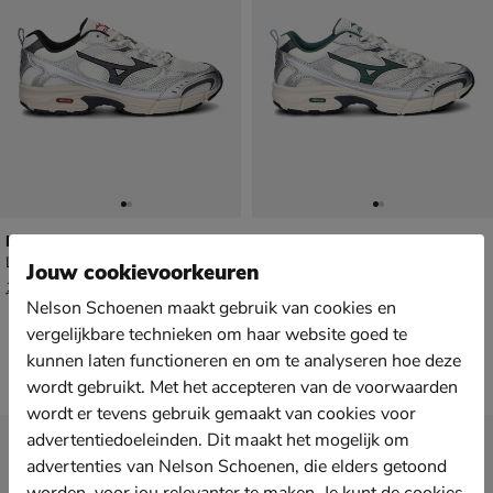
Mizuno MXR
Mizuno MXR
Lage sneakers - multi
Lage sneakers - multi
Jouw cookievoorkeuren
van € 119,99 voor € 83,99
van € 119,99 voor € 83,99
83
,
83
,
99
99
119
,
119
,
99
99
Nelson Schoenen maakt gebruik van cookies en
vergelijkbare technieken om haar website goed te
kunnen laten functioneren en om te analyseren hoe deze
wordt gebruikt. Met het accepteren van de voorwaarden
wordt er tevens gebruik gemaakt van cookies voor
advertentiedoeleinden. Dit maakt het mogelijk om
Nieuwsbrief
advertenties van Nelson Schoenen, die elders getoond
*
Ontvang € 10,- welkomstkorting
en blijf op de hoogte van leuke
worden, voor jou relevanter te maken. Je kunt de cookies