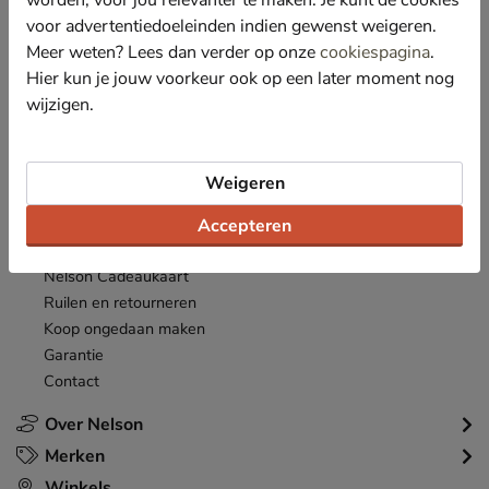
acties en aanbiedingen!
voor advertentiedoeleinden indien gewenst weigeren.
Meer weten? Lees dan verder op onze
cookiespagina
.
Inschrijven
E-mailadres
Hier kun je jouw voorkeur ook op een later moment nog
wijzigen.
*
Bekijk de
actievoorwaarden
.
Klantenservice
Weigeren
Inloggen
Bestellen
Accepteren
Betaalmogelijkheden
Nelson Cadeaukaart
Ruilen en retourneren
Koop ongedaan maken
Garantie
Contact
Over Nelson
Merken
Winkels