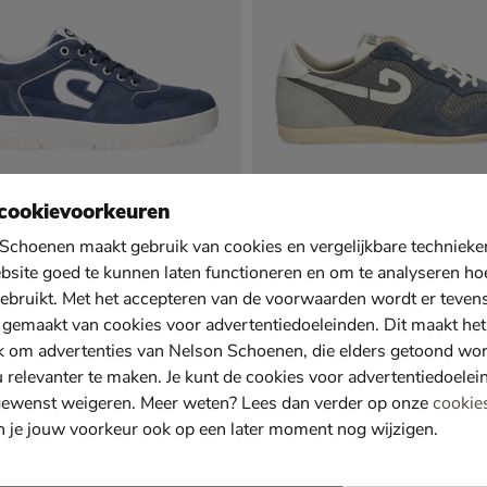
cookievoorkeuren
Schoenen maakt gebruik van cookies en vergelijkbare techniek
bsite goed te kunnen laten functioneren en om te analyseren ho
ebruikt. Met het accepteren van de voorwaarden wordt er teven
oyal C
Cruyff Indoor Classic
 gemaakt van cookies voor advertentiedoeleinden. Dit maakt het
kers - blauw
Lage sneakers - blauw
,99 voor € 69,99
van € 129,99 voor € 90,99
90
,
99
99
k om advertenties van Nelson Schoenen, die elders getoond wo
129
,
99
u relevanter te maken. Je kunt de cookies voor advertentiedoelei
gewenst weigeren. Meer weten? Lees dan verder op onze
cookie
n je jouw voorkeur ook op een later moment nog wijzigen.