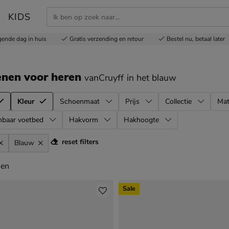
KIDS
gende dag in huis
Gratis
verzending en retour
Bestel nu,
betaal later
nen voor heren
vanCruyff
in het blauw
Kleur
Schoenmaat
Prijs
Collectie
Mat
mbaar voetbed
Hakvorm
Hakhoogte
reset filters
Blauw
en
len
Sale