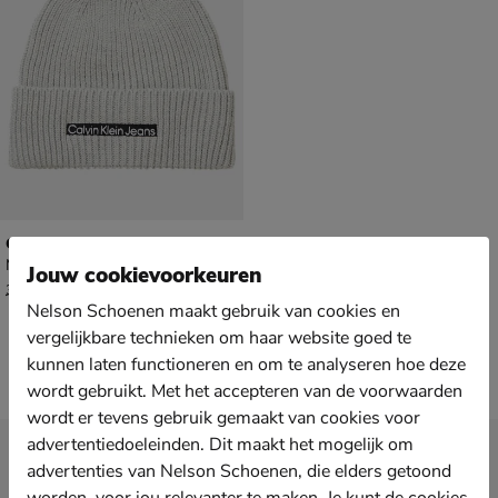
Calvin Klein
Mutsen - grijs
Jouw cookievoorkeuren
van € 39,99 voor € 27,99
27
,
99
39
,
99
Nelson Schoenen maakt gebruik van cookies en
vergelijkbare technieken om haar website goed te
kunnen laten functioneren en om te analyseren hoe deze
wordt gebruikt. Met het accepteren van de voorwaarden
wordt er tevens gebruik gemaakt van cookies voor
advertentiedoeleinden. Dit maakt het mogelijk om
Nieuwsbrief
advertenties van Nelson Schoenen, die elders getoond
*
Ontvang € 10,- welkomstkorting
en blijf op de hoogte van leuke
worden, voor jou relevanter te maken. Je kunt de cookies