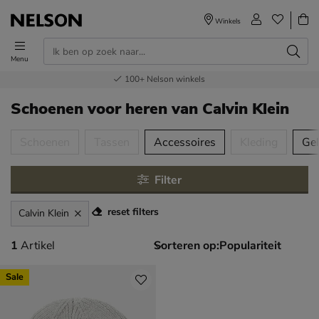
Winkels
Menu
Voor 23.00u besteld,
Gratis
Bestel nu,
100+
verzending en retour
Nelson winkels
betaal later
volgende dag in huis
Schoenen voor heren
van Calvin Klein
tegorieën over
Schoenen
Tassen
Accessoires
Kleding
Ge
Filter
reset filters
Calvin Klein
1 artikel
1
Artikel
Sorteren op:
Sale