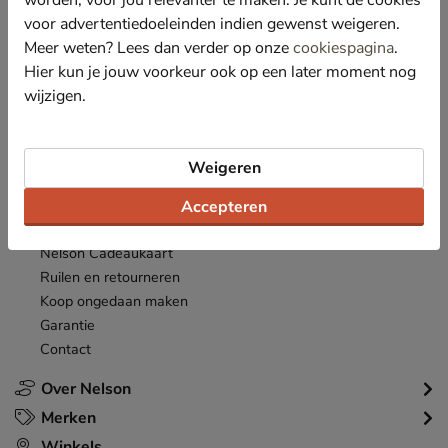
acties en aanbiedingen!
voor advertentiedoeleinden indien gewenst weigeren.
Meer weten? Lees dan verder op onze
cookiespagina
.
Inschrijven
E-mailadres
Hier kun je jouw voorkeur ook op een later moment nog
wijzigen.
*
Bekijk de
actievoorwaarden
.
Klantenservice
Weigeren
Inloggen
Bestellen
Accepteren
Betaalmogelijkheden
Nelson Cadeaukaart
Ruilen en retourneren
Koop ongedaan maken
Garantie
Contact
Over Nelson
Merken
Winkels