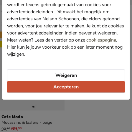
wordt er tevens gebruik gemaakt van cookies voor
Cafe Moda
Cafe Moda
advertentiedoeleinden. Dit maakt het mogelijk om
Lage sneakers - beige
Mocassins & loafers - grijs
advertenties van Nelson Schoenen, die elders getoond
van € 99,99 voor € 69,99
van € 99,99 voor € 69,99
69
,
69
,
99
99
99
,
99
,
99
99
worden, voor jou relevanter te maken. Je kunt de cookies
voor advertentiedoeleinden indien gewenst weigeren.
New
Meer weten? Lees dan verder op onze
cookiespagina
.
Sale
Hier kun je jouw voorkeur ook op een later moment nog
wijzigen.
Weigeren
Accepteren
Cafe Moda
Mocassins & loafers - beige
van € 99,99 voor € 69,99
69
,
99
99
,
99