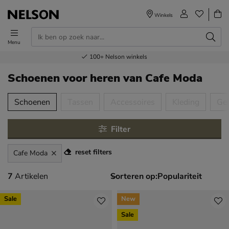
Winkels
Menu
Voor 23.00u besteld,
Gratis
Bestel nu,
100+
verzending en retour
Nelson winkels
betaal later
volgende dag in huis
Schoenen voor heren
van Cafe Moda
tegorieën over
Schoenen
Tassen
Accessoires
Kleding
Ge
Filter
reset filters
Cafe Moda
7 artikelen
7
Artikelen
Sorteren op:
Sale
New
Sale