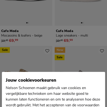
Cafe Moda
Cafe Moda
Mocassins & loafers - beige
Lage sneakers - multi
van € 99,99 voor € 69,99
van € 99,99 voor € 69,99
69
,
69
,
99
99
99
,
99
,
99
99
Sale
New
Sale
Jouw cookievoorkeuren
Nelson Schoenen maakt gebruik van cookies en
vergelijkbare technieken om haar website goed te
kunnen laten functioneren en om te analyseren hoe deze
wordt gebruikt. Met het accepteren van de voorwaarden