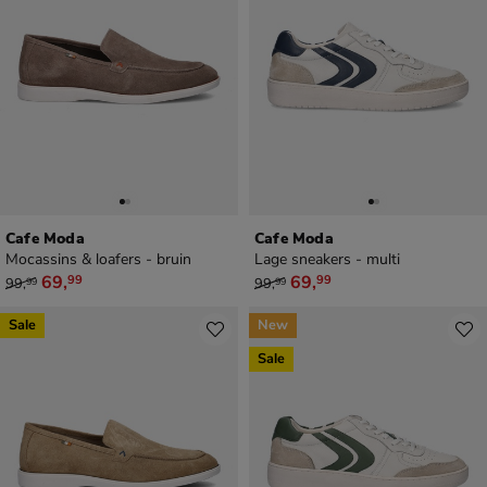
Cafe Moda
Cafe Moda
Mocassins & loafers - bruin
Lage sneakers - multi
van € 99,99 voor € 69,99
van € 99,99 voor € 69,99
69
,
69
,
99
99
99
,
99
,
99
99
Sale
New
Sale