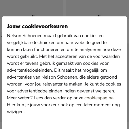
Rehab Greg Wall
Rehab Pozato Dots
Jouw cookievoorkeuren
Lage nette schoenen - cognac
Lage nette schoenen - beige
Nelson Schoenen maakt gebruik van cookies en
vanaf € 189,99
van € 169,99 voor € 118,99
v.a.
189
,
118
,
99
99
169
,
99
vergelijkbare technieken om haar website goed te
Sale
kunnen laten functioneren en om te analyseren hoe deze
wordt gebruikt. Met het accepteren van de voorwaarden
wordt er tevens gebruik gemaakt van cookies voor
advertentiedoeleinden. Dit maakt het mogelijk om
advertenties van Nelson Schoenen, die elders getoond
worden, voor jou relevanter te maken. Je kunt de cookies
voor advertentiedoeleinden indien gewenst weigeren.
Meer weten? Lees dan verder op onze
cookiespagina
.
Hier kun je jouw voorkeur ook op een later moment nog
wijzigen.
Rehab Greg Wall
Rehab Cooper