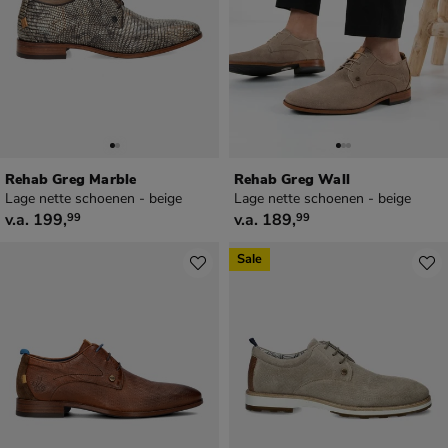
Rehab Greg Marble
Rehab Greg Wall
Lage nette schoenen - beige
Lage nette schoenen - beige
vanaf € 199,99
vanaf € 189,99
v.a.
199
,
v.a.
189
,
99
99
Sale