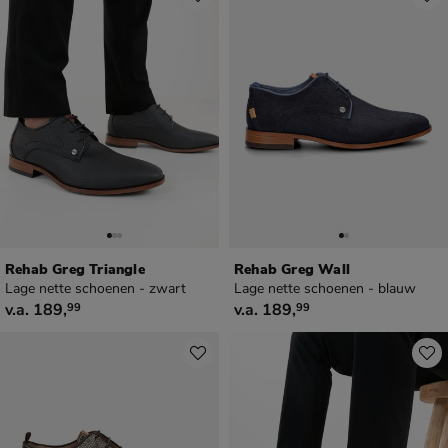
Rehab Greg Triangle
Rehab Greg Wall
Lage nette schoenen - zwart
Lage nette schoenen - blauw
vanaf € 189,99
vanaf € 189,99
v.a.
189
,
v.a.
189
,
99
99