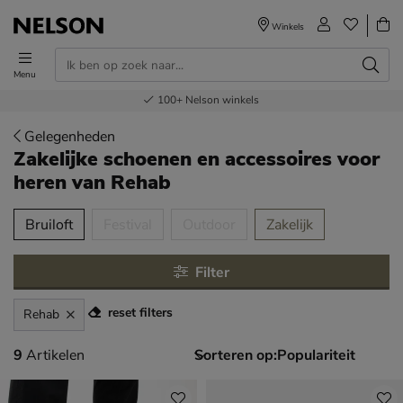
Winkels
Menu
Voor 23.00u besteld,
Gratis
Bestel nu,
100+
verzending en retour
Nelson winkels
betaal later
volgende dag in huis
Gelegenheden
Zakelijke schoenen en accessoires voor
heren
van Rehab
tegorieën over
Bruiloft
Festival
Outdoor
Zakelijk
Filter
reset filters
Rehab
9 artikelen
9
Artikelen
Sorteren op: