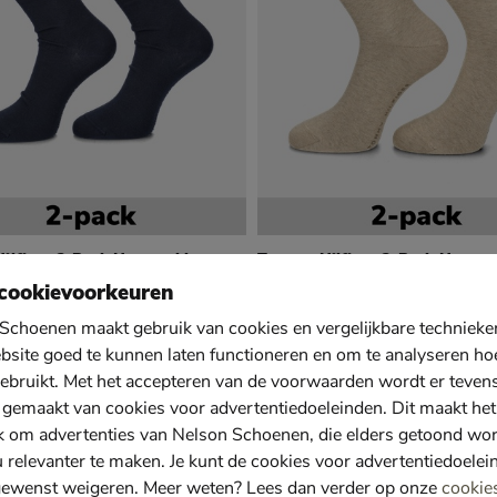
lfiger 2-Pack Hoge sokken
Tommy Hilfiger 2-Pack Hoge s
 blauw
Sokken - beige
cookievoorkeuren
€ 13,99
13
,
99
Schoenen maakt gebruik van cookies en vergelijkbare techniek
bsite goed te kunnen laten functioneren en om te analyseren ho
ebruikt. Met het accepteren van de voorwaarden wordt er teven
 gemaakt van cookies voor advertentiedoeleinden. Dit maakt het
k om advertenties van Nelson Schoenen, die elders getoond wo
u relevanter te maken. Je kunt de cookies voor advertentiedoelei
gewenst weigeren. Meer weten? Lees dan verder op onze
cookie