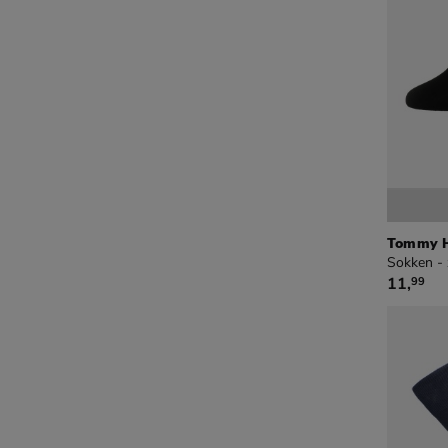
Tommy Hi
Sokken -
€ 11,99
11
,
99