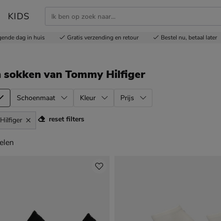
KIDS
gende dag in huis
Gratis
verzending en retour
Bestel nu,
betaal later
n sokken
van Tommy Hilfiger
Schoenmaat
Kleur
Prijs
reset filters
ilfiger
elen
elen