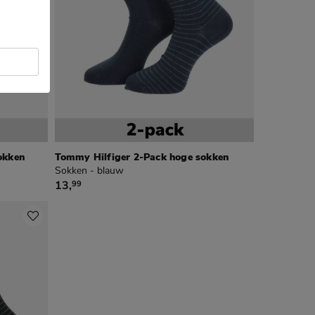
okken
Tommy Hilfiger 2-Pack hoge sokken
Sokken - blauw
€ 13,99
13
,
99