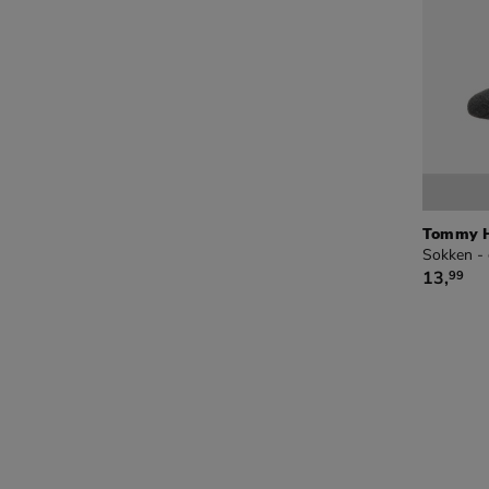
Tommy Hi
Sokken - 
€ 13,99
13
,
99