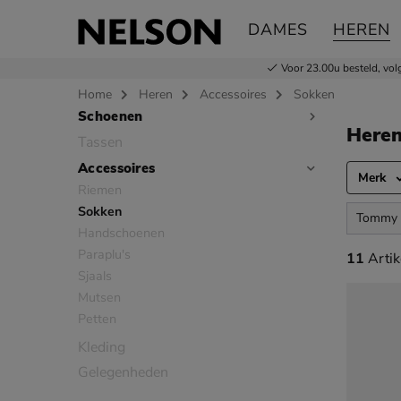
DAMES
HEREN
Voor 23.00u besteld,
vol
Home
Heren
Accessoires
Sokken
Schoenen
Sla categorieën over
Here
Tassen
Accessoires
Merk
Riemen
Sokken
Tommy H
Handschoenen
Paraplu's
11 artik
11
Artik
Sjaals
Mutsen
Petten
Kleding
Gelegenheden