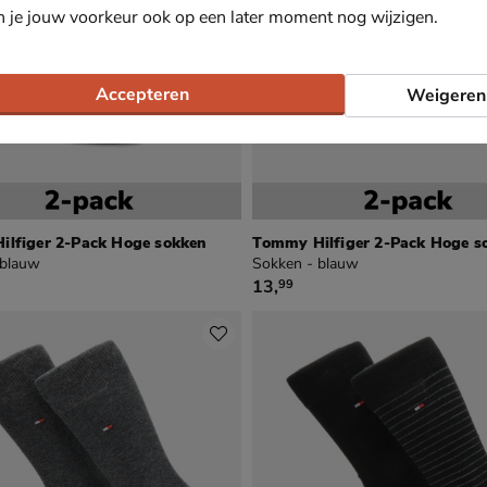
n je jouw voorkeur ook op een later moment nog wijzigen.
Accepteren
Weigeren
lfiger 2-Pack Hoge sokken
Tommy Hilfiger 2-Pack Hoge s
 blauw
Sokken - blauw
€ 13,99
13
,
99