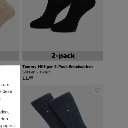
okken
Tommy Hilfiger 2-Pack Enkelsokken
Sokken - zwart
€ 11,99
11
,
99
en om
e deze
s
rden,
nden
spagina
.