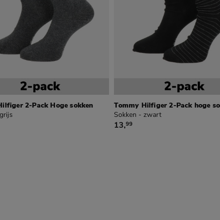
lfiger 2-Pack Hoge sokken
Tommy Hilfiger 2-Pack hoge s
grijs
Sokken - zwart
€ 13,99
13
,
99