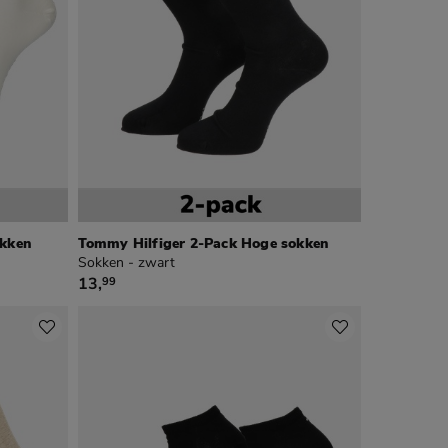
okken
Tommy Hilfiger 2-Pack Hoge sokken
Sokken - zwart
€ 13,99
13
,
99