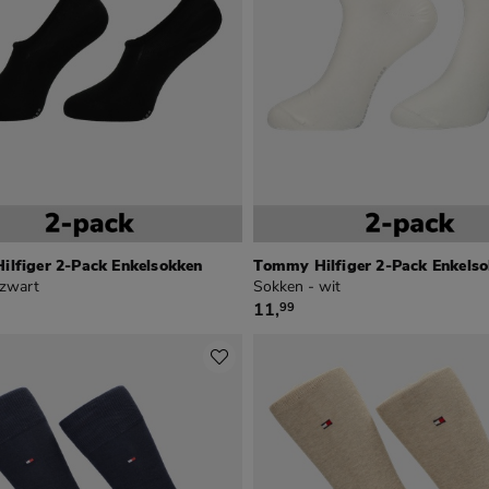
lfiger 2-Pack Enkelsokken
Tommy Hilfiger 2-Pack Enkels
 zwart
Sokken - wit
€ 11,99
11
,
99