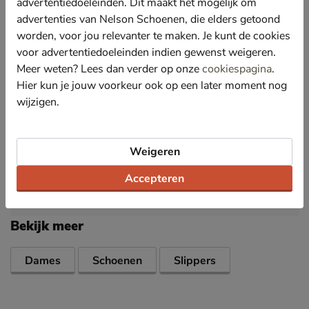
advertentiedoeleinden. Dit maakt het mogelijk om
De slippers zijn licht in gewicht en flexibel. De
advertenties van Nelson Schoenen, die elders getoond
bandjes zijn voorzien van glitters en het Havaianas
worden, voor jou relevanter te maken. Je kunt de cookies
logo is goed zichtbaar.
voor advertentiedoeleinden indien gewenst weigeren.
Let op! Wij hanteren de Braziliaanse maten. Dat is de
Meer weten? Lees dan verder op onze
cookiespagina
.
maat onder het Havaianas logo.
Hier kun je jouw voorkeur ook op een later moment nog
Dit model wordt geleverd in de volgende
wijzigen.
combinatiematen: 36=35/36, 38=37/38, 40=39/40,
42=41/42.
Weigeren
Specificaties
Accepteren
Over Havaianas
Bekijk meer
Dames
Schoenen
Slippers