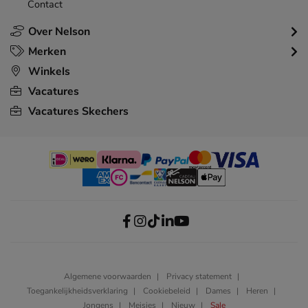
Contact
Over Nelson
Merken
Winkels
Vacatures
Vacatures Skechers
Algemene voorwaarden
Privacy statement
Toegankelijkheidsverklaring
Cookiebeleid
Dames
Heren
Jongens
Meisjes
Nieuw
Sale