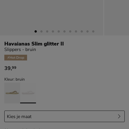
Havaianas Slim glitter II
Slippers - bruin
⚡Hot Drop
39
,
99
€ 39,99
Kleur: bruin