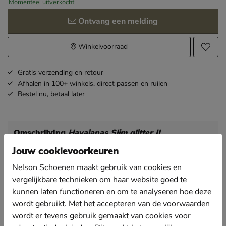
Momenteel uitverkocht
Ontvang een melding
Winkelvoorraad
Gratis
verzending en retour
Afhalen in 100+ winkels,
direct passen en ruilen
Bestel nu,
betaal later
Omschrijving
Havaianas Slim glitter II
Artikelnummer 27196591-60
Jouw cookievoorkeuren
Nelson Schoenen maakt gebruik van cookies en
Havaianas Slim glitter II dames teenslipper
vergelijkbare technieken om haar website goed te
Een Beach Wedding is helemaal in. Draag deze glitter
kunnen laten functioneren en om te analyseren hoe deze
Havaianas op een bruiloft en loop er super
comfortabel bij.
wordt gebruikt. Met het accepteren van de voorwaarden
wordt er tevens gebruik gemaakt van cookies voor
De Havaianas zijn volledig uitgevoerd in rubber.