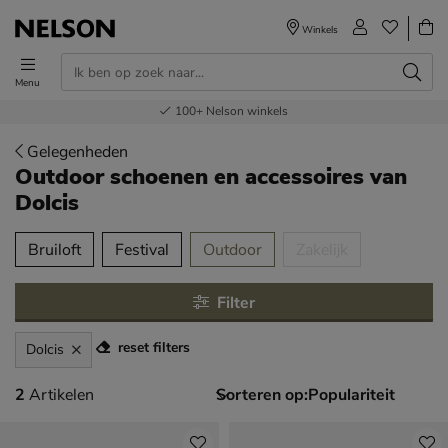
Winkels
Menu
Voor 23.00u besteld,
Gratis
Bestel nu,
100+
verzending en retour
Nelson winkels
betaal later
volgende dag in huis
Gelegenheden
Outdoor schoenen en accessoires
van
Dolcis
tegorieën over
Bruiloft
Festival
Outdoor
Zakelijk
Filter
reset filters
Dolcis
2 artikelen
2
Artikelen
Sorteren op: