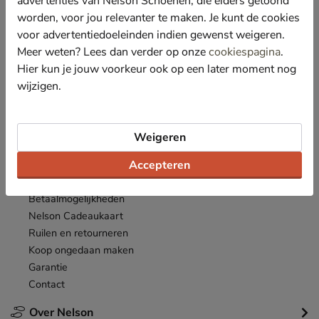
advertenties van Nelson Schoenen, die elders getoond
Nieuwsbrief
worden, voor jou relevanter te maken. Je kunt de cookies
*
Ontvang € 10,- welkomstkorting
en blijf op de hoogte van leuke
voor advertentiedoeleinden indien gewenst weigeren.
acties en aanbiedingen!
Meer weten? Lees dan verder op onze
cookiespagina
.
Hier kun je jouw voorkeur ook op een later moment nog
Inschrijven
E-mailadres
wijzigen.
*
Bekijk de
actievoorwaarden
.
Weigeren
Klantenservice
Accepteren
Inloggen
Bestellen
Betaalmogelijkheden
Nelson Cadeaukaart
Ruilen en retourneren
Koop ongedaan maken
Garantie
Contact
Over Nelson