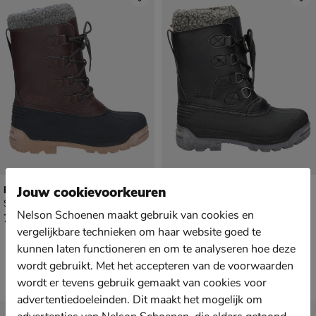
Dolcis
Dolcis
Jouw cookievoorkeuren
Snowboots - bruin
Snowboots - zwart
Nelson Schoenen maakt gebruik van cookies en
€ 79,99
€ 79,99
79
,
79
,
99
99
vergelijkbare technieken om haar website goed te
kunnen laten functioneren en om te analyseren hoe deze
wordt gebruikt. Met het accepteren van de voorwaarden
wordt er tevens gebruik gemaakt van cookies voor
advertentiedoeleinden. Dit maakt het mogelijk om