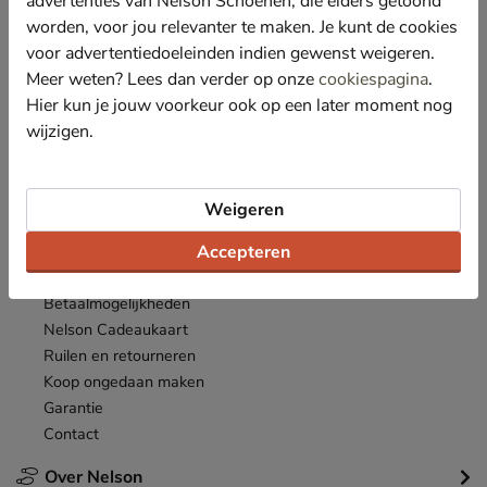
advertenties van Nelson Schoenen, die elders getoond
Nieuwsbrief
worden, voor jou relevanter te maken. Je kunt de cookies
*
Ontvang € 10,- welkomstkorting
en blijf op de hoogte van leuke
voor advertentiedoeleinden indien gewenst weigeren.
acties en aanbiedingen!
Meer weten? Lees dan verder op onze
cookiespagina
.
Hier kun je jouw voorkeur ook op een later moment nog
Inschrijven
E-mailadres
wijzigen.
*
Bekijk de
actievoorwaarden
.
Weigeren
Klantenservice
Accepteren
Inloggen
Bestellen
Betaalmogelijkheden
Nelson Cadeaukaart
Ruilen en retourneren
Koop ongedaan maken
Garantie
Contact
Over Nelson