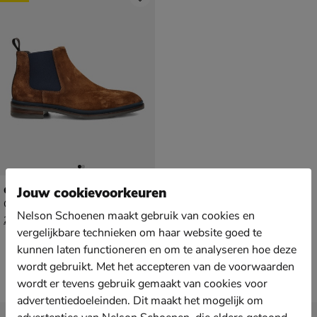
Giorgio
Jouw cookievoorkeuren
Chelseaboots - cognac
Nelson Schoenen maakt gebruik van cookies en
van € 219,99 voor € 153,99
153
,
99
219
,
99
vergelijkbare technieken om haar website goed te
kunnen laten functioneren en om te analyseren hoe deze
wordt gebruikt. Met het accepteren van de voorwaarden
wordt er tevens gebruik gemaakt van cookies voor
advertentiedoeleinden. Dit maakt het mogelijk om