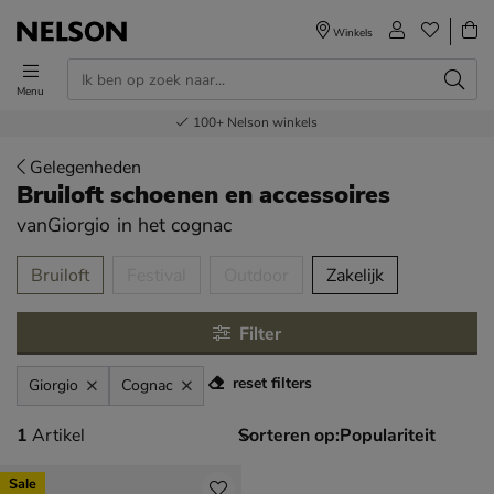
Winkels
Menu
Voor 23.00u besteld,
Gratis
Bestel nu,
100+
verzending en retour
Nelson winkels
betaal later
volgende dag in huis
Gelegenheden
Bruiloft schoenen en accessoires
vanGiorgio
in het cognac
tegorieën over
Bruiloft
Festival
Outdoor
Zakelijk
Filter
reset filters
Giorgio
Cognac
1 artikel
1
Artikel
Sorteren op:
Sale