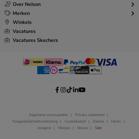
Over Nelson
Merken
Winkels
Vacatures
Vacatures Skechers
Algemene voorwaarden
Privacy statement
Toegankelijkheidsverklaring
Cookiebeleid
Dames
Heren
Jongens
Meisjes
Nieuw
Sale