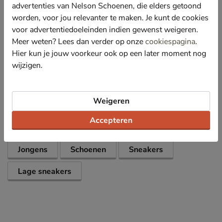
ondersteuning en comfort, terwijl de vochtafvoerende
advertenties van Nelson Schoenen, die elders getoond
technologie ervoor zorgt dat de voeten droog blijven.
worden, voor jou relevanter te maken. Je kunt de cookies
Afgewerkt met een stevige rubberen zool die zorgt
voor advertentiedoeleinden indien gewenst weigeren.
voor grip en stabiliteit, waardoor de Madrun Teens de
Meer weten? Lees dan verder op onze
cookiespagina
.
ideale sneaker is voor rennen, springen en spelen.
Hier kun je jouw voorkeur ook op een later moment nog
wijzigen.
Specificaties
Weigeren
Over Fila
Accepteren
Bekijk meer
Jongens
Schoenen
Sneakers
Lage sneakers