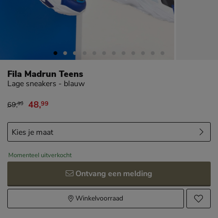
Fila Madrun Teens
Lage sneakers - blauw
48
,
99
69
,
99
van € 69,99 voor € 48,99
Momenteel uitverkocht
Ontvang een melding
Winkelvoorraad