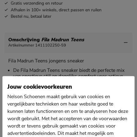
Gratis
verzending en retour
Afhalen in 100+ winkels,
direct passen en ruilen
Bestel nu,
betaal later
Omschrijving
Fila Madrun Teens
Artikelnummer 1411102250-59
Fila Madrun Teens jongens sneaker
De Fila Madrun Teens sneaker biedt de perfecte mix
van sportieve stijl en dagelijks comfort voor actieve
jongens.
Jouw cookievoorkeuren
Gemaakt van synthetisch leer en ademend mesh,
Nelson Schoenen maakt gebruik van cookies en
heeft deze sneaker een moderne uitstraling die zowel
stijlvol als functioneel is. Het mesh zorgt voor
vergelijkbare technieken om haar website goed te
ventilatie, zodat de voeten de hele dag koel blijven,
kunnen laten functioneren en om te analyseren hoe deze
zelfs tijdens intensieve bewegingen.
wordt gebruikt. Met het accepteren van de voorwaarden
Gevoerd met zacht textiel.
wordt er tevens gebruik gemaakt van cookies voor
advertentiedoeleinden. Dit maakt het mogelijk om
Het dempende EVA-voetbed biedt uitstekende