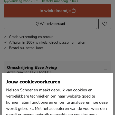
Vandaag vóór 23.59u besteld, maandag in huis
In winkelmandje
Winkelvoorraad
Gratis
verzending en retour
Afhalen in 100+ winkels,
direct passen en ruilen
Bestel nu,
betaal later
Omschrijving
Ecco Irving
Artikelnummer 11230220-83
Jouw cookievoorkeuren
Ecco Irving heren veterschoen
Nelson Schoenen maakt gebruik van cookies en
Deze klassieke sneaker van Ecco kenmerkt zich door
vergelijkbare technieken om haar website goed te
de minimalistische stijl en optimaal comfort.
kunnen laten functioneren en om te analyseren hoe deze
Vervaardigd uit verantwoord geproduceerd suède
wordt gebruikt. Met het accepteren van de voorwaarden
gemaakt in Ecco's eigen looierijen. Door de duurzame
wordt er tevens gebruik gemaakt van cookies voor