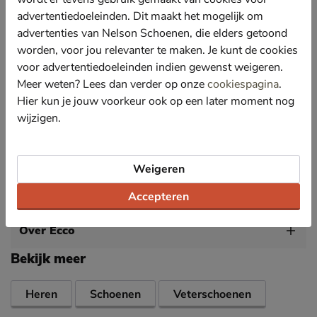
DriTan-technologie wordt minder water en minder
chemicaliën gebruikt bij de productie.
advertentiedoeleinden. Dit maakt het mogelijk om
advertenties van Nelson Schoenen, die elders getoond
Gevoerd met zacht textiel voor een aangename
worden, voor jou relevanter te maken. Je kunt de cookies
draagcomfort en goede doorademing van de schoen.
voor advertentiedoeleinden indien gewenst weigeren.
Voorzien van een uitneembaar, met textiel bekleed
Meer weten? Lees dan verder op onze
cookiespagina
.
voetbed. Door de ECCO FLUIDFORM-tussenzool
biedt de schoen een anatomisch ondersteunende
Hier kun je jouw voorkeur ook op een later moment nog
pasvorm en optimale demping.
wijzigen.
Afgewerkt met een lichtgewicht PU-loopzool die
flexibel en slijtvast is.
Weigeren
Specificaties
Accepteren
Over Ecco
Bekijk meer
Heren
Schoenen
Veterschoenen