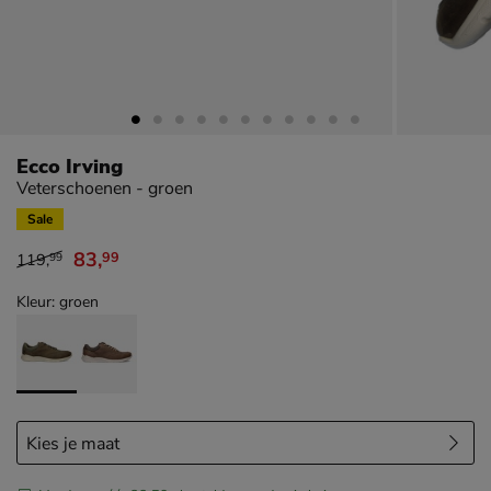
Ecco Irving
Veterschoenen - groen
Sale
83
,
99
119
,
99
van € 119,99 voor € 83,99
Kleur: groen